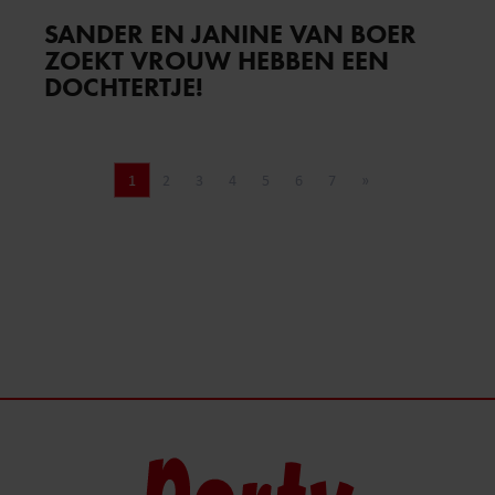
SANDER EN JANINE VAN BOER
ZOEKT VROUW HEBBEN EEN
DOCHTERTJE!
1
2
3
4
5
6
7
»
Pagina
Pagina
Pagina
Pagina
Pagina
Pagina
Pagina
Volgende pagina