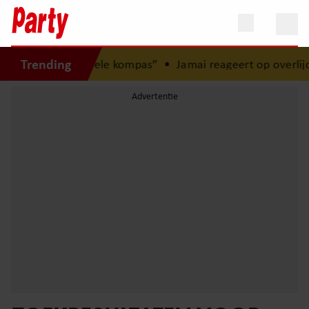
Trending
s mijn morele kompas”
•
Jamai reageert op overlijden Jerney