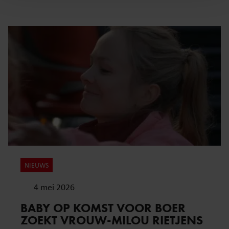
personaliseren, om functies voor social media te bieden
en om ons websiteverkeer te analyseren. Ook delen we
informatie over uw gebruik van onze site met onze
partners voor social media, adverteren en analyse. Deze
partners kunnen deze gegevens combineren met andere
informatie die u aan ze heeft verstrekt of die ze hebben
verzameld op basis van uw gebruik van hun services. U
gaat akkoord met onze cookies als u onze website blijft
gebruiken.
NIEUWS
4 mei 2026
BABY OP KOMST VOOR BOER
ZOEKT VROUW-MILOU RIETJENS