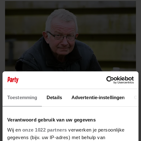
SHOWBIZZ
Toestemming
Details
Advertentie-instellingen
Ov
17 juni 2026
BOER ZOEKT VROUW-GEERT IN
HET GEHEIM GETROUWD NA
Verantwoord gebruik van uw gegevens
DRAMATISCH ONGELUK
Wij en
onze 1022 partners
verwerken je persoonlijke
gegevens (bijv. uw IP-adres) met behulp van