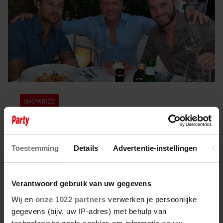
SHOWBIZZ
21 mei 2026
DRIES ROELVINK FEL OVER
Toestemming
Details
Advertentie-instellingen
Ov
KRITIEK OP ZOONS: ‘IEDERE
VADER KOMT OP VOOR ZIJN
KINDEREN’
Verantwoord gebruik van uw gegevens
Wij en
onze 1022 partners
verwerken je persoonlijke
gegevens (bijv. uw IP-adres) met behulp van
technologieën zoals cookies om informatie op uw