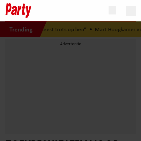
Trending
ben het meest trots op hen”
•
Mart Hoogkamer verrast jon