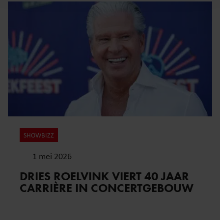
en om ons websiteverkeer te analyseren. Ook delen we
informatie over uw gebruik van onze site met onze
partners voor social media, adverteren en analyse. Deze
partners kunnen deze gegevens combineren met andere
informatie die u aan ze heeft verstrekt of die ze hebben
verzameld op basis van uw gebruik van hun services. U
gaat akkoord met onze cookies als u onze website blijft
gebruiken.
SHOWBIZZ
1 mei 2026
DRIES ROELVINK VIERT 40 JAAR
CARRIÈRE IN CONCERTGEBOUW