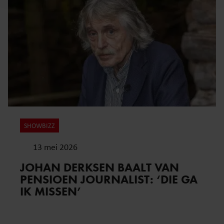
en om ons websiteverkeer te analyseren. Ook delen we
informatie over uw gebruik van onze site met onze
partners voor social media, adverteren en analyse. Deze
partners kunnen deze gegevens combineren met andere
informatie die u aan ze heeft verstrekt of die ze hebben
verzameld op basis van uw gebruik van hun services. U
gaat akkoord met onze cookies als u onze website blijft
gebruiken.
SHOWBIZZ
13 mei 2026
JOHAN DERKSEN BAALT VAN
PENSIOEN JOURNALIST: ‘DIE GA
IK MISSEN’