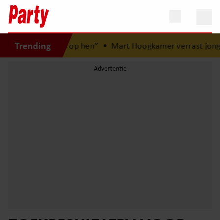
Trending
eest trots op hen”
•
Mart Hoogkamer verrast jonge fan in