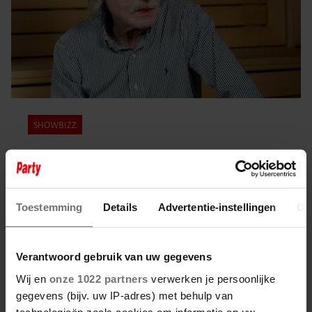
SHOWBIZZ
21 mei 2026
JOHAN DERKSEN ERKENT FOUT
NA UITSPRAKEN OVER SEKSUEEL
Toestemming
Details
Advertentie-instellingen
Ov
MISBRUIK: ‘LIET ME MEEVOEREN’
Verantwoord gebruik van uw gegevens
Wij en
onze 1022 partners
verwerken je persoonlijke
gegevens (bijv. uw IP-adres) met behulp van
technologieën zoals cookies om informatie op uw