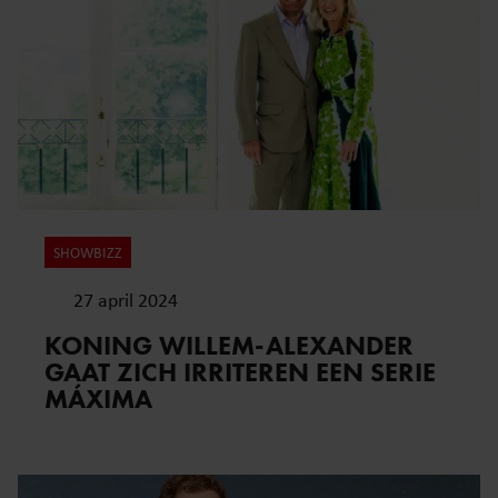
informatie over uw gebruik van onze site met onze
partners voor social media, adverteren en analyse. Deze
partners kunnen deze gegevens combineren met andere
informatie die u aan ze heeft verstrekt of die ze hebben
verzameld op basis van uw gebruik van hun services. U
gaat akkoord met onze cookies als u onze website blijft
gebruiken.
SHOWBIZZ
27 april 2024
KONING WILLEM-ALEXANDER
GAAT ZICH IRRITEREN EEN SERIE
MÁXIMA