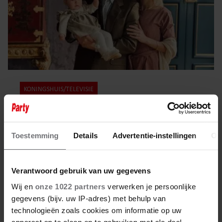
KONINGSHUIS/TELEVISIE
9 maart 2026
NOG VÓÓR SEIZOEN 2 BEGINT:
Toestemming
Details
Advertentie-instellingen
Ov
GROTE VERANDERING BIJ SERIE
’MÁXIMA’
Verantwoord gebruik van uw gegevens
Wij en
onze 1022 partners
verwerken je persoonlijke
gegevens (bijv. uw IP-adres) met behulp van
technologieën zoals cookies om informatie op uw
apparaat op te slaan en te gebruiken met als doel