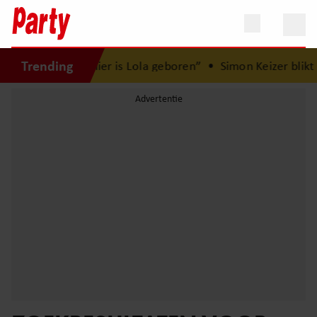
Trending
rood: “Hier is Lola geboren”
•
Simon Keizer blikt terug o