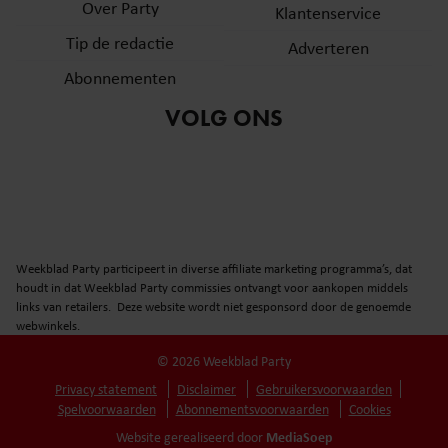
Over Party
Klantenservice
Tip de redactie
Adverteren
Abonnementen
VOLG ONS
Weekblad Party participeert in diverse affiliate marketing programma’s, dat
houdt in dat Weekblad Party commissies ontvangt voor aankopen middels
links van retailers. Deze website wordt niet gesponsord door de genoemde
webwinkels.
© 2026 Weekblad Party
Privacy statement
Disclaimer
Gebruikersvoorwaarden
Spelvoorwaarden
Abonnementsvoorwaarden
Cookies
MediaSoep
Website gerealiseerd door