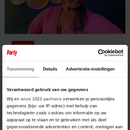
SHOWBIZZ
25 oktober 2022
SHIRMA ROUSE GOSPELT EROP
Toestemming
Details
Advertentie-instellingen
Ov
LOS
Verantwoord gebruik van uw gegevens
Wij en
onze 1022 partners
verwerken je persoonlijke
gegevens (bijv. uw IP-adres) met behulp van
technologieën zoals cookies om informatie op uw
apparaat op te slaan en te gebruiken met als doel
gepersonaliseerde advertenties en content, metingen aan