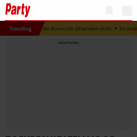
Trending
eroen van der Boom zet uitspraken recht
•
Zo eindigt het 