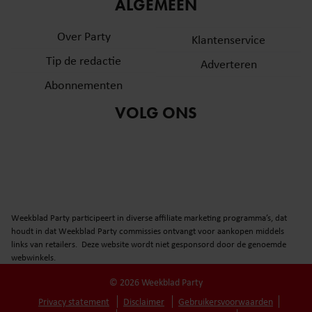
informatie over uw gebruik van onze site met onze
ALGEMEEN
partners voor social media, adverteren en analyse. Deze
Over Party
partners kunnen deze gegevens combineren met andere
Klantenservice
informatie die u aan ze heeft verstrekt of die ze hebben
Tip de redactie
Adverteren
verzameld op basis van uw gebruik van hun services. U
Abonnementen
gaat akkoord met onze cookies als u onze website blijft
gebruiken.
VOLG ONS
Weekblad Party participeert in diverse affiliate marketing programma’s, dat
houdt in dat Weekblad Party commissies ontvangt voor aankopen middels
links van retailers. Deze website wordt niet gesponsord door de genoemde
webwinkels.
© 2026 Weekblad Party
Privacy statement
Disclaimer
Gebruikersvoorwaarden