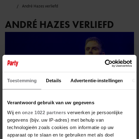
André Hazes verliefd
ANDRÉ HAZES VERLIEFD
Toestemming
Details
Advertentie-instellingen
Ov
Verantwoord gebruik van uw gegevens
Wij en
onze 1022 partners
verwerken je persoonlijke
gegevens (bijv. uw IP-adres) met behulp van
technologieën zoals cookies om informatie op uw
19 mei 2025
apparaat op te slaan en te gebruiken met als doel