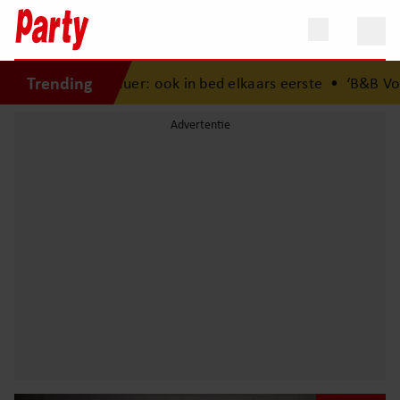
Trending
er: ook in bed elkaars eerste
•
‘B&B Vol Liefde’-Timothy o