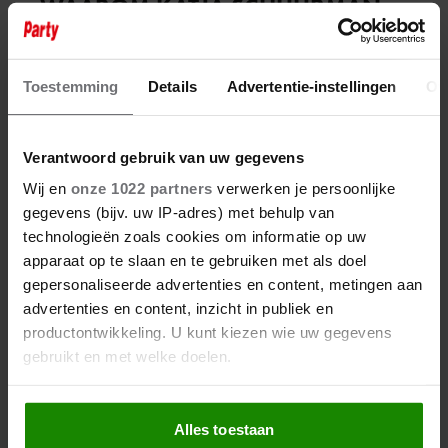
WAAROM KATJA SCHUURMAN
BEWUST VOOR RUST KOOS…
Toestemming
Details
Advertentie-instellingen
Ov
B&B Vol Liefde
Verantwoord gebruik van uw gegevens
Wij en
onze 1022 partners
verwerken je persoonlijke
gegevens (bijv. uw IP-adres) met behulp van
technologieën zoals cookies om informatie op uw
apparaat op te slaan en te gebruiken met als doel
gepersonaliseerde advertenties en content, metingen aan
advertenties en content, inzicht in publiek en
productontwikkeling. U kunt kiezen wie uw gegevens
gebruikt en met welke doelen.
Als u het toestaat, willen we ook graag:
6 augustus 2026
Alles toestaan
Informatie verzamelen over uw geografische