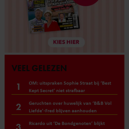
VEEL GELEZEN
OM: uitspraken Sophie Straat bij ‘Best
1
Kept Secret’ niet strafbaar
Geruchten over huwelijk van ‘B&B Vol
2
Liefde’-Fred blijven aanhouden
Ricardo uit ‘De Bondgenoten’ blijkt
3