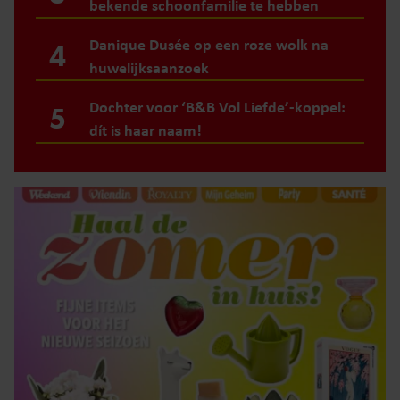
bekende schoonfamilie te hebben
Danique Dusée op een roze wolk na
4
huwelijksaanzoek
Dochter voor ‘B&B Vol Liefde’-koppel:
5
dít is haar naam!