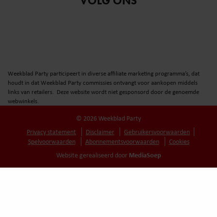
VOLG ONS
verzameld op basis van uw gebruik van hun services. U
gaat akkoord met onze cookies als u onze website blijft
gebruiken.
Weekblad Party participeert in diverse affiliate marketing programma’s, dat
houdt in dat Weekblad Party commissies ontvangt voor aankopen middels
links van retailers. Deze website wordt niet gesponsord door de genoemde
webwinkels.
© 2026 Weekblad Party
Privacy statement
Disclaimer
Gebruikersvoorwaarden
Spelvoorwaarden
Abonnementsvoorwaarden
Cookies
MediaSoep
Website gerealiseerd door