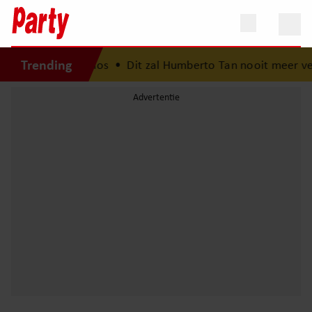
Trending
vakantie op Mykonos
•
Dit zal Humberto Tan nooit meer verg