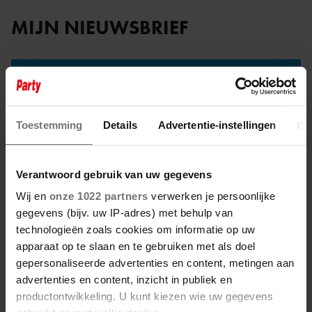
MIJN NIEUWSBRIEF
HET LAATSTE SHOWBIZZ
NIEUWS IN JE INBOX?
Toestemming
Details
Advertentie-instellingen
Ov
Met De Showbuzz nieuwsbrief ontvang je 2x per
week alle buzz over de showbizz en de royals.
Verantwoord gebruik van uw gegevens
INSCHRIJVEN
UITSCHRIJVEN
Wij en
onze 1022 partners
verwerken je persoonlijke
gegevens (bijv. uw IP-adres) met behulp van
technologieën zoals cookies om informatie op uw
apparaat op te slaan en te gebruiken met als doel
gepersonaliseerde advertenties en content, metingen aan
advertenties en content, inzicht in publiek en
productontwikkeling. U kunt kiezen wie uw gegevens