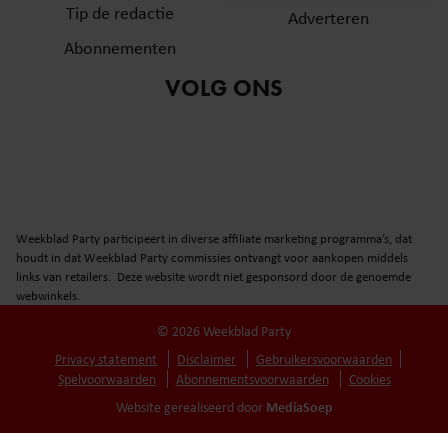
Tip de redactie
Adverteren
Abonnementen
VOLG ONS
Weekblad Party participeert in diverse affiliate marketing programma’s, dat
houdt in dat Weekblad Party commissies ontvangt voor aankopen middels
links van retailers. Deze website wordt niet gesponsord door de genoemde
webwinkels.
© 2026 Weekblad Party
Privacy statement
Disclaimer
Gebruikersvoorwaarden
Spelvoorwaarden
Abonnementsvoorwaarden
Cookies
MediaSoep
Website gerealiseerd door