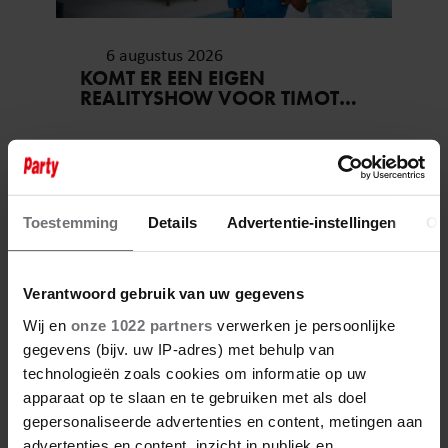
6 augustus 2026
KOMT ER EEN EIGEN
REALITYSHOW VOOR TIMOTHY
NA ‘B&B VOL LIEFDE?’
Toestemming
Details
Advertentie-instellingen
Ov
Verantwoord gebruik van uw gegevens
Wij en
onze 1022 partners
verwerken je persoonlijke
gegevens (bijv. uw IP-adres) met behulp van
technologieën zoals cookies om informatie op uw
apparaat op te slaan en te gebruiken met als doel
gepersonaliseerde advertenties en content, metingen aan
advertenties en content, inzicht in publiek en