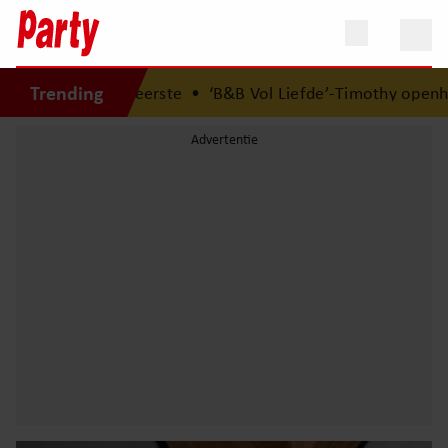
Trending
aars eerste
•
‘B&B Vol Liefde’-Timothy openhartig over zij