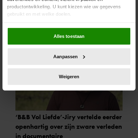
productontwikkeling. U kunt kiezen wie uw gegevens
gebruikt en met welke doelen.
Als u het toestaat, willen we ook graag:
Alles toestaan
Informatie verzamelen over uw geografische
locatie, die tot een paar meter nauwkeurig kan zijn
Uw apparaat identificeren door het actief te
Aanpassen
scannen op specifieke eigenschappen (fingerprinting)
Lees meer over hoe uw persoonlijke gegevens worden
verwerkt en stel uw voorkeuren in het
detailgedeelte
in.
Weigeren
U kunt uw toestemming op elk moment wijzigen of
intrekken in de Cookieverklaring.
We gebruiken cookies om content en advertenties te
personaliseren, om functies voor social media te bieden
en om ons websiteverkeer te analyseren. Ook delen we
informatie over uw gebruik van onze site met onze
partners voor social media, adverteren en analyse. Deze