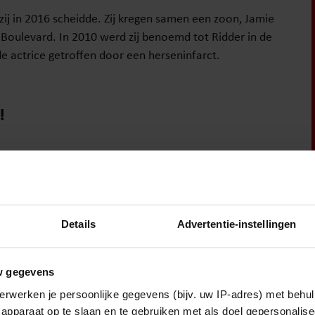
zij in 2016 scheidde. Zij kregen samen een zoon, Jamie
L Boulevard. In 2010 werd zij benoemd tot Ridder in de
 actrice getroffen door een herseninfarct.
!
Vriendin
Details
Advertentie-instellingen
w gegevens
erwerken je persoonlijke gegevens (bijv. uw IP-adres) met behul
apparaat op te slaan en te gebruiken met als doel gepersonalise