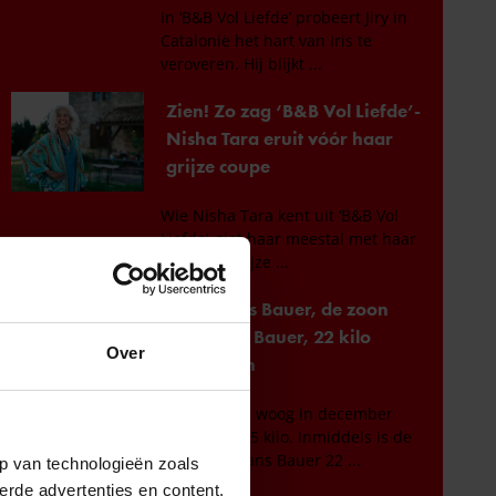
Over
p van technologieën zoals
erde advertenties en content,