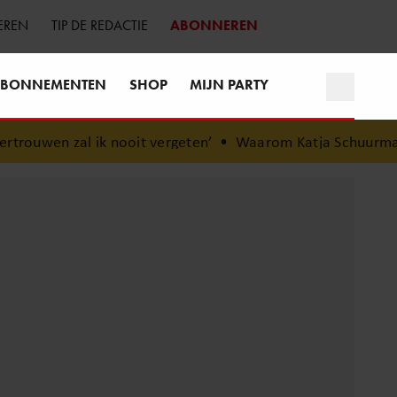
EREN
TIP DE REDACTIE
ABONNEREN
BONNEMENTEN
SHOP
MIJN PARTY
 nooit vergeten’
•
Waarom Katja Schuurman bewust voor 