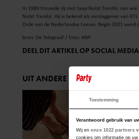
In 1989 trouwde zij met Jaap Nolst Trenité, van wie 
Nolst Trenité. Hij is bekend als verslaggever van RT
Orde van de Nederlandse Leeuw. Begin 2021 werd de
bron: De Telegraaf / foto: ANP
DEEL DIT ARTIKEL OP SOCIAL MEDIA
UIT ANDERE MEDIA
Sante
Toestemming
Verantwoord gebruik van u
Wij en
onze 1022 partners
v
cookies om informatie op uw 