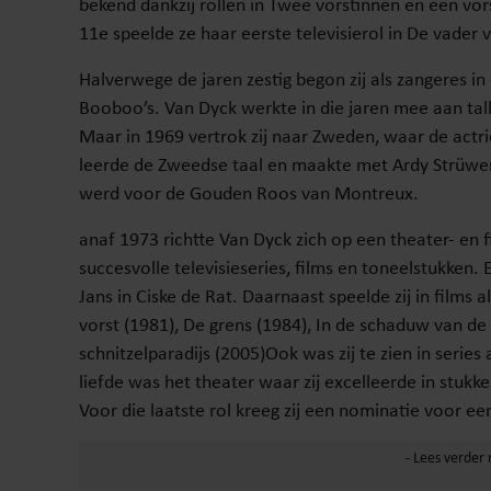
bekend dankzij rollen in Twee vorstinnen en een vor
11e speelde ze haar eerste televisierol in De vader 
Halverwege de jaren zestig begon zij als zangeres 
Booboo’s. Van Dyck werkte in die jaren mee aan ta
Maar in 1969 vertrok zij naar Zweden, waar de actri
leerde de Zweedse taal en maakte met Ardy Strüwe
werd voor de Gouden Roos van Montreux.
anaf 1973 richtte Van Dyck zich op een theater- en fi
succesvolle televisieseries, films en toneelstukken
Jans in Ciske de Rat. Daarnaast speelde zij in films
vorst (1981), De grens (1984), In de schaduw van de 
schnitzelparadijs (2005)Ook was zij te zien in seri
liefde was het theater waar zij excelleerde in stukk
Voor die laatste rol kreeg zij een nominatie voor ee