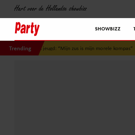
Hart voor de Hollandse showbizz
SHOWBIZZ
Trending
ijn jeugd: “Mijn zus is mijn morele kompas”
•
Jamai reageer