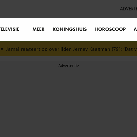
ADVERT
TELEVISIE
MEER
KONINGSHUIS
HOROSCOOP
A
t op overlijden Jerney Kaagman (79): ‘Dat vertrouwen zal ik