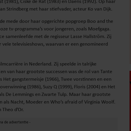
st (1981), Ciske de Rat (1983) en Daens (1992). Op haar
van Strindberg met haar stiefvader, acteur Ko van Dijk.
in de mede door haar opgerichte popgroep Boo and the
lloze tv-programma’s voor jongeren, zoals Moefgaga.
ce samenleefde met de regisseur Lasse Hallström. Zij
r vele televisieshows, waarvan er een genomineerd
lmcarrière in Nederland. Zij speelde in talrijke
. Een van haar grootste successen was de rol van Tante
 als Het gangstermeisje (1966), Twee vorstinnen en een
overwinning (1986), Suzy Q (1999), Floris (2004) en Het
es als De Lemmings en Zwarte Tulp. Maar haar grootste
en als Nacht, Moeder en Who’s afraid of Virginia Woolf.
n Theo d’Or.