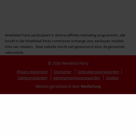
Weekblad Party participeert in diverse affiliate marketing programma’s, dat
houdt in dat Weekblad Party commissies ontvangt voor aankopen middels
links van retailers. Deze website wordt niet gesponsord door de genoemde
webwinkels.
© 2026 Weekblad Party
Privacy statement
Disclaimer
Gebruikersvoorwaarden
Spelvoorwaarden
Abonnementsvoorwaarden
Cookies
MediaSoep
Website gerealiseerd door