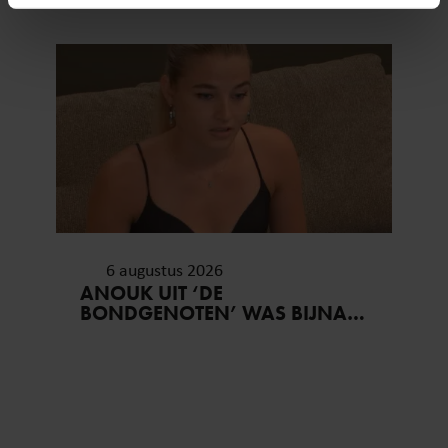
intrekken in de Cookieverklaring.
We gebruiken cookies om content en advertenties te
personaliseren, om functies voor social media te bieden
en om ons websiteverkeer te analyseren. Ook delen we
informatie over uw gebruik van onze site met onze
partners voor social media, adverteren en analyse. Deze
partners kunnen deze gegevens combineren met andere
informatie die u aan ze heeft verstrekt of die ze hebben
verzameld op basis van uw gebruik van hun services. U
gaat akkoord met onze cookies als u onze website blijft
6 augustus 2026
gebruiken.
ANOUK UIT ‘DE
BONDGENOTEN’ WAS BIJNA
STAGIAIRE BIJ HET MERK VAN
JADE ANNA