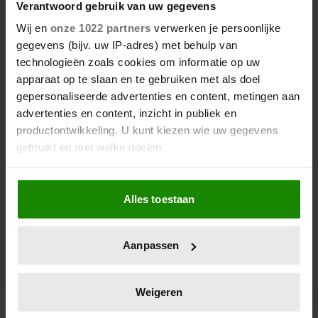
Verantwoord gebruik van uw gegevens
Wij en
onze 1022 partners
verwerken je persoonlijke
6 augustus 2026
gegevens (bijv. uw IP-adres) met behulp van
JAMAI REAGEERT OP
technologieën zoals cookies om informatie op uw
OVERLIJDEN JERNEY
KAAGMAN (79): ‘DAT
apparaat op te slaan en te gebruiken met als doel
VERTROUWEN ZAL IK NOOIT
gepersonaliseerde advertenties en content, metingen aan
VERGETEN’
advertenties en content, inzicht in publiek en
productontwikkeling. U kunt kiezen wie uw gegevens
gebruikt en met welke doelen.
Als u het toestaat, willen we ook graag:
Alles toestaan
Informatie verzamelen over uw geografische
locatie, die tot een paar meter nauwkeurig kan zijn
Uw apparaat identificeren door het actief te
Aanpassen
scannen op specifieke eigenschappen (fingerprinting)
6 augustus 2026
Lees meer over hoe uw persoonlijke gegevens worden
WAAROM KATJA SCHUURMAN
verwerkt en stel uw voorkeuren in het
detailgedeelte
in.
Weigeren
BEWUST VOOR RUST KOOS…
U kunt uw toestemming op elk moment wijzigen of