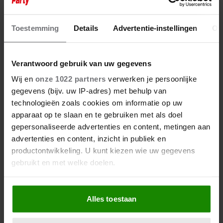
Toestemming
Details
Advertentie-instellingen
Ov
Verantwoord gebruik van uw gegevens
Wij en
onze 1022 partners
verwerken je persoonlijke
gegevens (bijv. uw IP-adres) met behulp van
27 november 2025
technologieën zoals cookies om informatie op uw
VERDRIETIG VERLIES
apparaat op te slaan en te gebruiken met als doel
gepersonaliseerde advertenties en content, metingen aan
advertenties en content, inzicht in publiek en
productontwikkeling. U kunt kiezen wie uw gegevens
gebruikt en met welke doelen.
Als u het toestaat, willen we ook graag:
Alles toestaan
Informatie verzamelen over uw geografische
locatie, die tot een paar meter nauwkeurig kan zijn