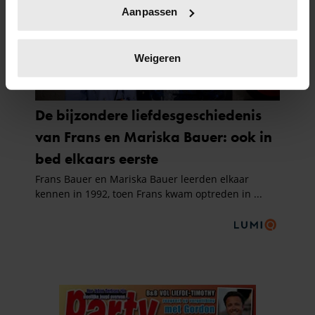
Uw apparaat identificeren door het actief te
Aanpassen
scannen op specifieke eigenschappen (fingerprinting)
Lees meer over hoe uw persoonlijke gegevens worden
verwerkt en stel uw voorkeuren in het
detailgedeelte
in.
Weigeren
U kunt uw toestemming op elk moment wijzigen of
intrekken in de Cookieverklaring.
We gebruiken cookies om content en advertenties te
personaliseren, om functies voor social media te bieden
en om ons websiteverkeer te analyseren. Ook delen we
informatie over uw gebruik van onze site met onze
partners voor social media, adverteren en analyse. Deze
partners kunnen deze gegevens combineren met andere
informatie die u aan ze heeft verstrekt of die ze hebben
verzameld op basis van uw gebruik van hun services. U
gaat akkoord met onze cookies als u onze website blijft
gebruiken.