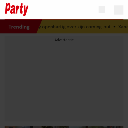
Trending
Timothy openhartig over zijn coming-out
•
Xandra Brood bl