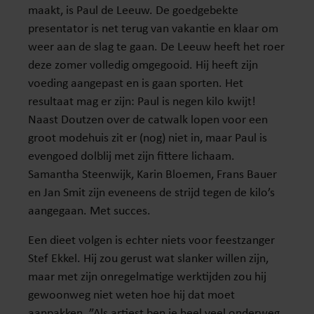
maakt, is Paul de Leeuw. De goedgebekte
presentator is net terug van vakantie en klaar om
weer aan de slag te gaan. De Leeuw heeft het roer
deze zomer volledig omgegooid. Hij heeft zijn
voeding aangepast en is gaan sporten. Het
resultaat mag er zijn: Paul is negen kilo kwijt!
Naast Doutzen over de catwalk lopen voor een
groot modehuis zit er (nog) niet in, maar Paul is
evengoed dolblij met zijn fittere lichaam.
Samantha Steenwijk, Karin Bloemen, Frans Bauer
en Jan Smit zijn eveneens de strijd tegen de kilo’s
aangegaan. Met succes.
Een dieet volgen is echter niets voor feestzanger
Stef Ekkel. Hij zou gerust wat slanker willen zijn,
maar met zijn onregelmatige werktijden zou hij
gewoonweg niet weten hoe hij dat moet
aanpakken. ”Als artiest ben je heel veel onderweg.