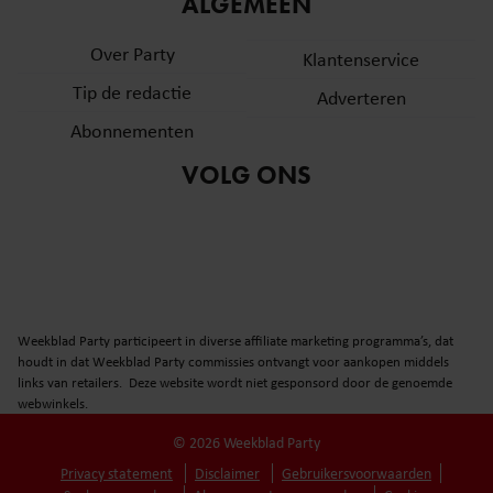
ALGEMEEN
Over Party
Klantenservice
Tip de redactie
Adverteren
Abonnementen
VOLG ONS
Weekblad Party participeert in diverse affiliate marketing programma’s, dat
houdt in dat Weekblad Party commissies ontvangt voor aankopen middels
links van retailers. Deze website wordt niet gesponsord door de genoemde
webwinkels.
© 2026 Weekblad Party
Privacy statement
Disclaimer
Gebruikersvoorwaarden