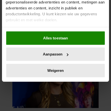
gepersonaliseerde advertenties en content, metingen aan
advertenties en content, inzicht in publiek en
productontwikkeling. U kunt kiezen wie uw gegevens
gebruikt en met welke doelen.
Als u het toestaat, willen we ook graag:
Alles toestaan
Informatie verzamelen over uw geografische
locatie, die tot een paar meter nauwkeurig kan zijn
Uw apparaat identificeren door het actief te
Aanpassen
scannen op specifieke eigenschappen (fingerprinting)
Lees meer over hoe uw persoonlijke gegevens worden
verwerkt en stel uw voorkeuren in het
detailgedeelte
in.
Weigeren
U kunt uw toestemming op elk moment wijzigen of
intrekken in de Cookieverklaring.
We gebruiken cookies om content en advertenties te
personaliseren, om functies voor social media te bieden
en om ons websiteverkeer te analyseren. Ook delen we
informatie over uw gebruik van onze site met onze