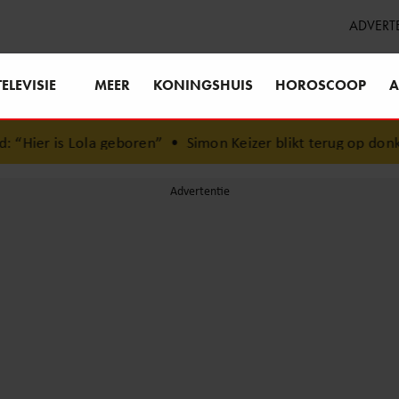
ADVERT
TELEVISIE
MEER
KONINGSHUIS
HOROSCOOP
A
eboren”
•
Simon Keizer blikt terug op donkere periode: ‘Ik