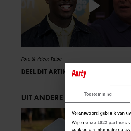
Foto & video: Talpa
DEEL DIT ARTIKEL OP SOCIAL MEDIA
Toestemming
UIT ANDERE MEDIA
Vriendin
Verantwoord gebruik van u
Wij en
onze 1022 partners
v
cookies om informatie op uw 