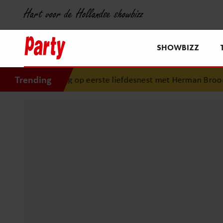
Hart voor de Hollandse showbizz
SHOWBIZZ
Trending
ug op eerste liefdesnest met Herman Brood: “Hier is Lola g