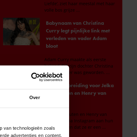
Over
p van technologieën zoals
erde advertenties en content,