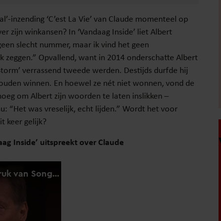
al’-inzending ‘C’est La Vie’ van Claude momenteel op
r zijn winkansen? In ‘Vandaag Inside’ liet Albert
geen slecht nummer, maar ik vind het geen
 ik zeggen.” Opvallend, want in 2014 onderschatte Albert
torm’ verrassend tweede werden. Destijds durfde hij
e zouden winnen. En hoewel ze nét niet wonnen, vond de
oeg om Albert zijn woorden te laten inslikken –
nu: “Het was vreselijk, echt lijden.” Wordt het voor
t keer gelijk?
aag Inside’ uitspreekt over Claude