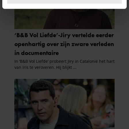
U kunt uw toestemming op elk moment wijzigen of
intrekken in de Cookieverklaring.
We gebruiken cookies om content en advertenties te
personaliseren, om functies voor social media te bieden
en om ons websiteverkeer te analyseren. Ook delen we
informatie over uw gebruik van onze site met onze
partners voor social media, adverteren en analyse. Deze
partners kunnen deze gegevens combineren met andere
informatie die u aan ze heeft verstrekt of die ze hebben
verzameld op basis van uw gebruik van hun services. U
gaat akkoord met onze cookies als u onze website blijft
gebruiken.