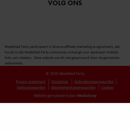
VOLG ONS
Weekblad Party participeert in diverse affiliate marketing programma’s, dat
houdt in dat Weekblad Party commissies ontvangt voor aankopen middels
links van retailers. Deze website wordt niet gesponsord door de genoemde
webwinkels.
© 2026 Weekblad Party
Privacy statement
Disclaimer
Gebruikersvoorwaarden
Spelvoorwaarden
Abonnementsvoorwaarden
Cookies
MediaSoep
Website gerealiseerd door