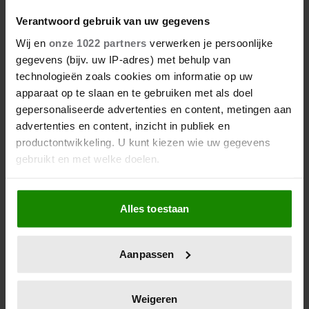
Verantwoord gebruik van uw gegevens
Wij en
onze 1022 partners
verwerken je persoonlijke
gegevens (bijv. uw IP-adres) met behulp van
technologieën zoals cookies om informatie op uw
apparaat op te slaan en te gebruiken met als doel
gepersonaliseerde advertenties en content, metingen aan
advertenties en content, inzicht in publiek en
productontwikkeling. U kunt kiezen wie uw gegevens
gebruikt en met welke doelen.
Als u het toestaat, willen we ook graag:
Alles toestaan
Informatie verzamelen over uw geografische
locatie, die tot een paar meter nauwkeurig kan zijn
Uw apparaat identificeren door het actief te
Aanpassen
scannen op specifieke eigenschappen (fingerprinting)
Lees meer over hoe uw persoonlijke gegevens worden
verwerkt en stel uw voorkeuren in het
detailgedeelte
in.
Weigeren