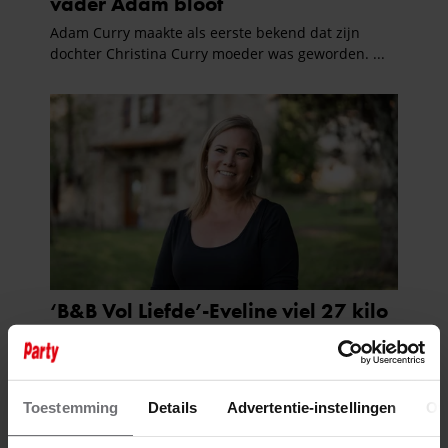
Toestemming
Details
Advertentie-instellingen
Ov