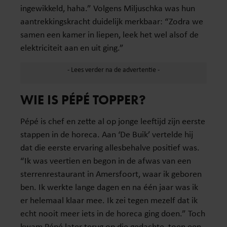
ingewikkeld, haha.” Volgens Miljuschka was hun
aantrekkingskracht duidelijk merkbaar: “Zodra we
samen een kamer in liepen, leek het wel alsof de
elektriciteit aan en uit ging.”
WIE IS PÉPÉ TOPPER?
Pépé is chef en zette al op jonge leeftijd zijn eerste
stappen in de horeca. Aan ‘De Buik’ vertelde hij
dat die eerste ervaring allesbehalve positief was.
“Ik was veertien en begon in de afwas van een
sterrenrestaurant in Amersfoort, waar ik geboren
ben. Ik werkte lange dagen en na één jaar was ik
er helemaal klaar mee. Ik zei tegen mezelf dat ik
echt nooit meer iets in de horeca ging doen.” Toch
kwam Pépé later terug op die gedachte, toen een