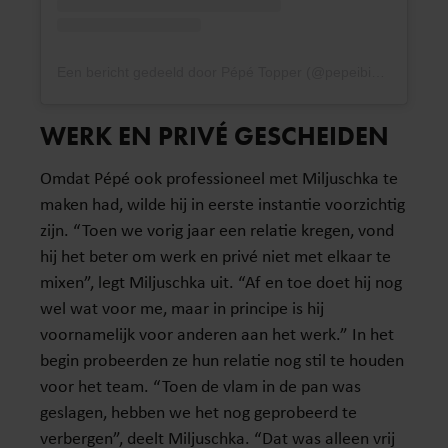
Een bericht gedeeld door Pépé Topper (@pepeibiza_)
WERK EN PRIVÉ GESCHEIDEN
Omdat Pépé ook professioneel met Miljuschka te
maken had, wilde hij in eerste instantie voorzichtig
zijn. “Toen we vorig jaar een relatie kregen, vond
hij het beter om werk en privé niet met elkaar te
mixen”, legt Miljuschka uit. “Af en toe doet hij nog
wel wat voor me, maar in principe is hij
voornamelijk voor anderen aan het werk.” In het
begin probeerden ze hun relatie nog stil te houden
voor het team. “Toen de vlam in de pan was
geslagen, hebben we het nog geprobeerd te
verbergen”, deelt Miljuschka. “Dat was alleen vrij