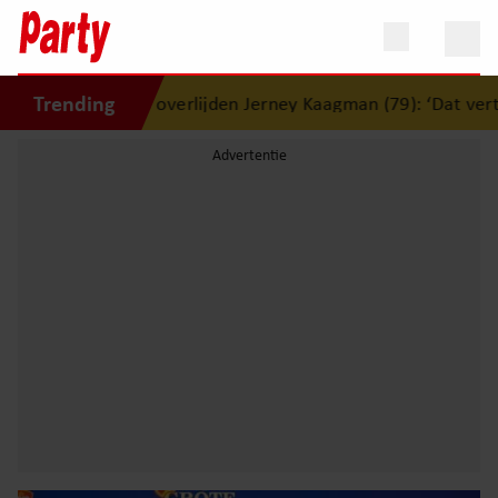
Trending
p overlijden Jerney Kaagman (79): ‘Dat vertrouwen zal ik no