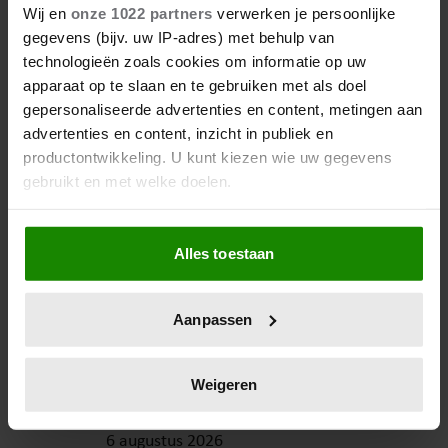
Wij en
onze 1022 partners
verwerken je persoonlijke
gegevens (bijv. uw IP-adres) met behulp van
technologieën zoals cookies om informatie op uw
apparaat op te slaan en te gebruiken met als doel
6 augustus 2026
gepersonaliseerde advertenties en content, metingen aan
ONRUST OVER TOEKOMST VAN
advertenties en content, inzicht in publiek en
‘DE TOPPERS’: JEROEN VAN
productontwikkeling. U kunt kiezen wie uw gegevens
DER BOOM ZET UITSPRAKEN
gebruikt en met welke doelen.
RECHT
Als u het toestaat, willen we ook graag:
Alles toestaan
Informatie verzamelen over uw geografische
locatie, die tot een paar meter nauwkeurig kan zijn
Uw apparaat identificeren door het actief te
Aanpassen
scannen op specifieke eigenschappen (fingerprinting)
Lees meer over hoe uw persoonlijke gegevens worden
verwerkt en stel uw voorkeuren in het
detailgedeelte
in.
Weigeren
U kunt uw toestemming op elk moment wijzigen of
intrekken in de Cookieverklaring.
6 augustus 2026