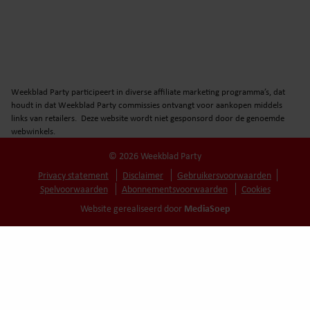
Weekblad Party participeert in diverse affiliate marketing programma’s, dat
houdt in dat Weekblad Party commissies ontvangt voor aankopen middels
links van retailers. Deze website wordt niet gesponsord door de genoemde
webwinkels.
© 2026 Weekblad Party
Privacy statement
Disclaimer
Gebruikersvoorwaarden
Spelvoorwaarden
Abonnementsvoorwaarden
Cookies
MediaSoep
Website gerealiseerd door