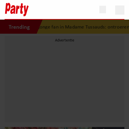
Trending
st jonge fan in Madame Tussauds: ontroerend moment eind