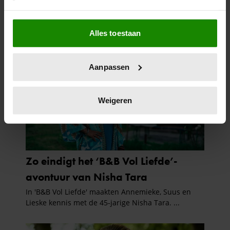
Als u het toestaat, willen we ook graag:
Alles toestaan
Informatie verzamelen over uw geografische
locatie, die tot een paar meter nauwkeurig kan zijn
Uw apparaat identificeren door het actief te
Aanpassen
scannen op specifieke eigenschappen (fingerprinting)
Lees meer over hoe uw persoonlijke gegevens worden
verwerkt en stel uw voorkeuren in het
detailgedeelte
in.
Weigeren
U kunt uw toestemming op elk moment wijzigen of
intrekken in de Cookieverklaring.
We gebruiken cookies om content en advertenties te
personaliseren, om functies voor social media te bieden
en om ons websiteverkeer te analyseren. Ook delen we
informatie over uw gebruik van onze site met onze
partners voor social media, adverteren en analyse. Deze
partners kunnen deze gegevens combineren met andere
informatie die u aan ze heeft verstrekt of die ze hebben