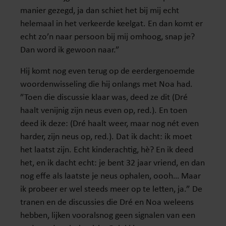
manier gezegd, ja dan schiet het bij mij echt
helemaal in het verkeerde keelgat. En dan komt er
echt zo’n naar persoon bij mij omhoog, snap je?
Dan word ik gewoon naar.”
Hij komt nog even terug op de eerdergenoemde
woordenwisseling die hij onlangs met Noa had.
”Toen die discussie klaar was, deed ze dit (Dré
haalt venijnig zijn neus even op, red.). En toen
deed ik deze: (Dré haalt weer, maar nog nét even
harder, zijn neus op, red.). Dat ik dacht: ik moet
het laatst zijn. Echt kinderachtig, hè? En ik deed
het, en ik dacht echt: je bent 32 jaar vriend, en dan
nog effe als laatste je neus ophalen, oooh… Maar
ik probeer er wel steeds meer op te letten, ja.” De
tranen en de discussies die Dré en Noa weleens
hebben, lijken vooralsnog geen signalen van een