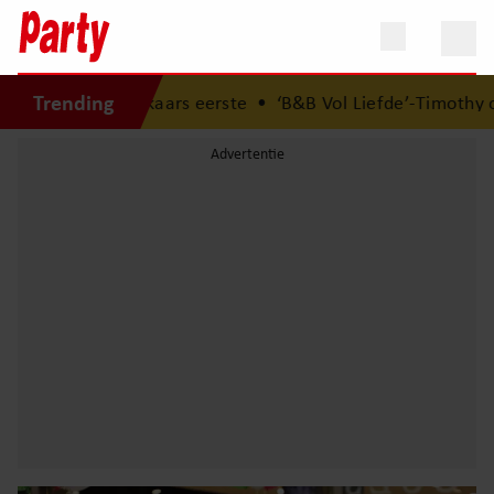
Trending
ed elkaars eerste
•
‘B&B Vol Liefde’-Timothy openhartig ov