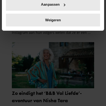
Uw apparaat identificeren door het actief te
Aanpassen
scannen op specifieke eigenschappen (fingerprinting)
Lees meer over hoe uw persoonlijke gegevens worden
verwerkt en stel uw voorkeuren in het
detailgedeelte
in.
Weigeren
U kunt uw toestemming op elk moment wijzigen of
intrekken in de Cookieverklaring.
We gebruiken cookies om content en advertenties te
personaliseren, om functies voor social media te bieden
en om ons websiteverkeer te analyseren. Ook delen we
informatie over uw gebruik van onze site met onze
partners voor social media, adverteren en analyse. Deze
partners kunnen deze gegevens combineren met andere
informatie die u aan ze heeft verstrekt of die ze hebben
verzameld op basis van uw gebruik van hun services. U
gaat akkoord met onze cookies als u onze website blijft
gebruiken.