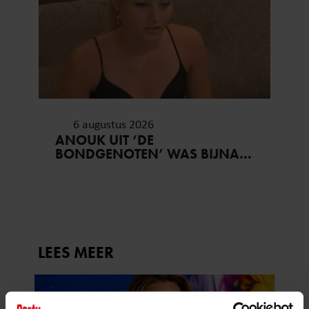
6 augustus 2026
ANOUK UIT ‘DE
BONDGENOTEN’ WAS BIJNA
STAGIAIRE BIJ HET MERK VAN
JADE ANNA