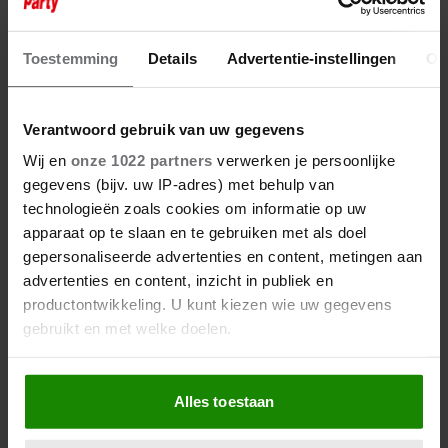
Toestemming
Details
Advertentie-instellingen
Ov
Verantwoord gebruik van uw gegevens
Wij en
onze 1022 partners
verwerken je persoonlijke
gegevens (bijv. uw IP-adres) met behulp van
technologieën zoals cookies om informatie op uw
apparaat op te slaan en te gebruiken met als doel
gepersonaliseerde advertenties en content, metingen aan
advertenties en content, inzicht in publiek en
productontwikkeling. U kunt kiezen wie uw gegevens
gebruikt en met welke doelen.
Als u het toestaat, willen we ook graag:
Alles toestaan
Informatie verzamelen over uw geografische
locatie, die tot een paar meter nauwkeurig kan zijn