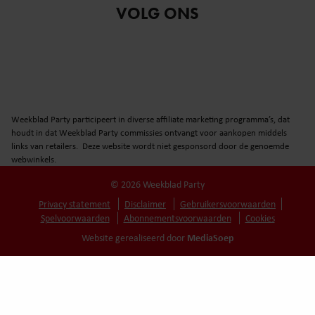
VOLG ONS
Weekblad Party participeert in diverse affiliate marketing programma’s, dat
houdt in dat Weekblad Party commissies ontvangt voor aankopen middels
links van retailers. Deze website wordt niet gesponsord door de genoemde
webwinkels.
© 2026 Weekblad Party
Privacy statement
Disclaimer
Gebruikersvoorwaarden
Spelvoorwaarden
Abonnementsvoorwaarden
Cookies
MediaSoep
Website gerealiseerd door