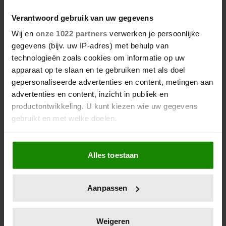
Verantwoord gebruik van uw gegevens
Wij en
onze 1022 partners
verwerken je persoonlijke
6 augustus 2026
gegevens (bijv. uw IP-adres) met behulp van
JAÏR FERWERDA OPENHARTIG
OVER ZIJN JEUGD: “MIJN ZUS
technologieën zoals cookies om informatie op uw
IS MIJN MORELE KOMPAS”
apparaat op te slaan en te gebruiken met als doel
gepersonaliseerde advertenties en content, metingen aan
advertenties en content, inzicht in publiek en
productontwikkeling. U kunt kiezen wie uw gegevens
gebruikt en met welke doelen.
Als u het toestaat, willen we ook graag:
Alles toestaan
Informatie verzamelen over uw geografische
locatie, die tot een paar meter nauwkeurig kan zijn
Uw apparaat identificeren door het actief te
Aanpassen
scannen op specifieke eigenschappen (fingerprinting)
4 augustus 2026
Lees meer over hoe uw persoonlijke gegevens worden
GEZINSUITBREIDING VOOR
verwerkt en stel uw voorkeuren in het
detailgedeelte
in.
Weigeren