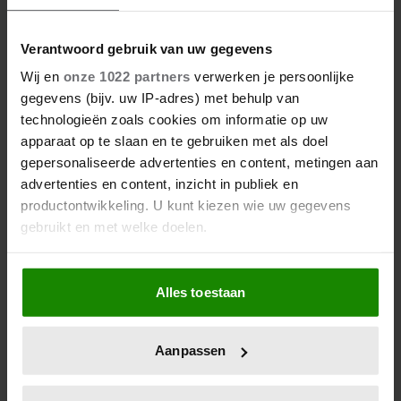
Verantwoord gebruik van uw gegevens
Wij en
onze 1022 partners
verwerken je persoonlijke
gegevens (bijv. uw IP-adres) met behulp van
technologieën zoals cookies om informatie op uw
apparaat op te slaan en te gebruiken met als doel
gepersonaliseerde advertenties en content, metingen aan
advertenties en content, inzicht in publiek en
productontwikkeling. U kunt kiezen wie uw gegevens
gebruikt en met welke doelen.
Als u het toestaat, willen we ook graag:
Alles toestaan
Informatie verzamelen over uw geografische
locatie, die tot een paar meter nauwkeurig kan zijn
Uw apparaat identificeren door het actief te
Aanpassen
scannen op specifieke eigenschappen (fingerprinting)
Lees meer over hoe uw persoonlijke gegevens worden