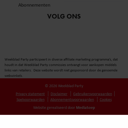
Abonnementen
VOLG ONS
Weekblad Party participeert in diverse affiliate marketing programma’s, dat
houdt in dat Weekblad Party commissies ontvangt voor aankopen middels
links van retailers. Deze website wordt niet gesponsord door de genoemde
webwinkels.
© 2026 Weekblad Party
Privacy statement
Disclaimer
Gebruikersvoorwaarden
Spelvoorwaarden
Abonnementsvoorwaarden
Cookies
MediaSoep
Website gerealiseerd door