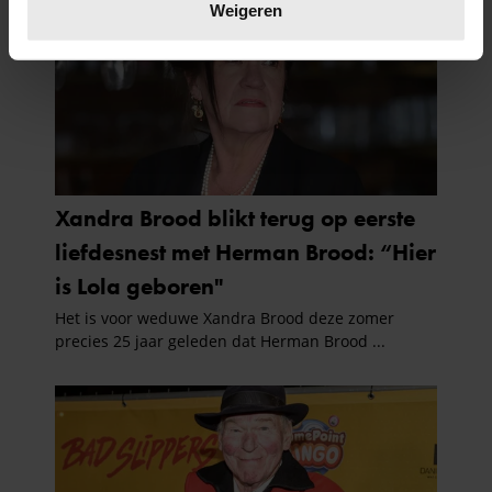
verwerkt en stel uw voorkeuren in het
detailgedeelte
in.
Weigeren
U kunt uw toestemming op elk moment wijzigen of
intrekken in de Cookieverklaring.
We gebruiken cookies om content en advertenties te
personaliseren, om functies voor social media te bieden
en om ons websiteverkeer te analyseren. Ook delen we
informatie over uw gebruik van onze site met onze
partners voor social media, adverteren en analyse. Deze
partners kunnen deze gegevens combineren met andere
informatie die u aan ze heeft verstrekt of die ze hebben
verzameld op basis van uw gebruik van hun services. U
gaat akkoord met onze cookies als u onze website blijft
gebruiken.