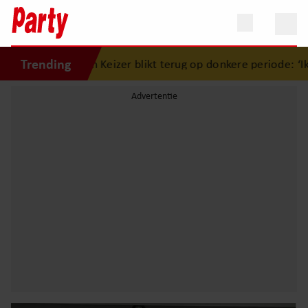
Trending
Simon Keizer blikt terug op donkere periode: ‘Ik was een w