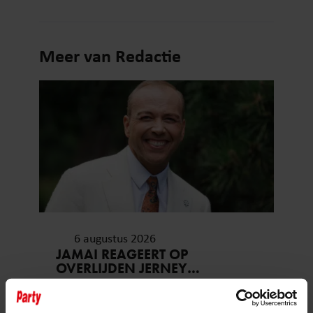
Meer van Redactie
6 augustus 2026
JAMAI REAGEERT OP
OVERLIJDEN JERNEY
KAAGMAN (79): ‘DAT
VERTROUWEN ZAL IK NOOIT
VERGETEN’