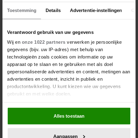
Toestemming
Details
Advertentie-instellingen
Ov
Verantwoord gebruik van uw gegevens
Wij en
onze 1022 partners
verwerken je persoonlijke
gegevens (bijv. uw IP-adres) met behulp van
technologieën zoals cookies om informatie op uw
apparaat op te slaan en te gebruiken met als doel
6 augustus 2026
gepersonaliseerde advertenties en content, metingen aan
WAAROM KATJA SCHUURMAN
advertenties en content, inzicht in publiek en
BEWUST VOOR RUST KOOS…
productontwikkeling. U kunt kiezen wie uw gegevens
gebruikt en met welke doelen.
Als u het toestaat, willen we ook graag:
Alles toestaan
Informatie verzamelen over uw geografische
locatie, die tot een paar meter nauwkeurig kan zijn
Uw apparaat identificeren door het actief te
Aanpassen