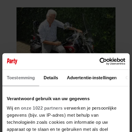
10 augustus 2026
Toestemming
Details
Advertentie-instellingen
Ov
BEN CRAMER GESCHOKT
DOOR HARDE REACTIES NA
OPTREDEN IN MEPPEL
Verantwoord gebruik van uw gegevens
Wij en
onze 1022 partners
verwerken je persoonlijke
gegevens (bijv. uw IP-adres) met behulp van
technologieën zoals cookies om informatie op uw
apparaat op te slaan en te gebruiken met als doel