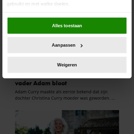
gebruikt en met welke doelen.
Als u het toestaat, willen we ook graag:
Alles toestaan
Informatie verzamelen over uw geografische
locatie, die tot een paar meter nauwkeurig kan zijn
Uw apparaat identificeren door het actief te
Aanpassen
scannen op specifieke eigenschappen (fingerprinting)
Lees meer over hoe uw persoonlijke gegevens worden
verwerkt en stel uw voorkeuren in het
detailgedeelte
in.
Weigeren
U kunt uw toestemming op elk moment wijzigen of
intrekken in de Cookieverklaring.
We gebruiken cookies om content en advertenties te
personaliseren, om functies voor social media te bieden
en om ons websiteverkeer te analyseren. Ook delen we
informatie over uw gebruik van onze site met onze
partners voor social media, adverteren en analyse. Deze
partners kunnen deze gegevens combineren met andere