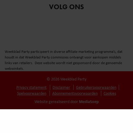
VOLG ONS
Weekblad Party participeert in diverse affiliate marketing programma’s, dat
houdt in dat Weekblad Party commissies ontvangt voor aankopen middels
links van retailers. Deze website wordt niet gesponsord door de genoemde
webwinkels.
© 2026 Weekblad Party
Privacy statement
Disclaimer
Gebruikersvoorwaarden
Spelvoorwaarden
Abonnementsvoorwaarden
Cookies
MediaSoep
Website gerealiseerd door