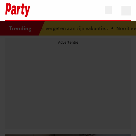
Trending
t meer vergeten aan zijn vakantie..
•
Nooit eerder gehoord