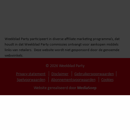
Weekblad Party participeert in diverse affiliate marketing programma’s, dat
houdt in dat Weekblad Party commissies ontvangt voor aankopen middels
links van retailers. Deze website wordt niet gesponsord door de genoemde
webwinkels.
© 2026 Weekblad Party
Privacy statement
Disclaimer
Gebruikersvoorwaarden
Spelvoorwaarden
Abonnementsvoorwaarden
Cookies
MediaSoep
Website gerealiseerd door