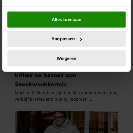
Als u het toestaat, willen we ook graag:
Alles toestaan
Informatie verzamelen over uw geografische
locatie, die tot een paar meter nauwkeurig kan zijn
Uw apparaat identificeren door het actief te
Aanpassen
scannen op specifieke eigenschappen (fingerprinting)
Lees meer over hoe uw persoonlijke gegevens worden
verwerkt en stel uw voorkeuren in het
detailgedeelte
in.
Weigeren
U kunt uw toestemming op elk moment wijzigen of
intrekken in de Cookieverklaring.
We gebruiken cookies om content en advertenties te
personaliseren, om functies voor social media te bieden
en om ons websiteverkeer te analyseren. Ook delen we
informatie over uw gebruik van onze site met onze
partners voor social media, adverteren en analyse. Deze
partners kunnen deze gegevens combineren met andere
informatie die u aan ze heeft verstrekt of die ze hebben