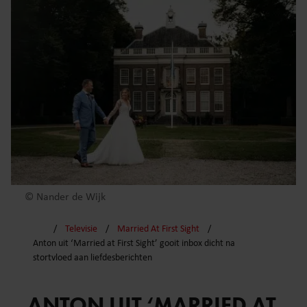
© Nander de Wijk
Televisie
Married At First Sight
Anton uit ‘Married at First Sight’ gooit inbox dicht na
stortvloed aan liefdesberichten
ANTON UIT ‘MARRIED AT