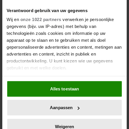
ONRUST OVER TOEKOMST VAN
‘DE TOPPERS’: JEROEN VAN
Verantwoord gebruik van uw gegevens
DER BOOM ZET UITSPRAKEN
Wij en
onze 1022 partners
verwerken je persoonlijke
RECHT
gegevens (bijv. uw IP-adres) met behulp van
technologieën zoals cookies om informatie op uw
apparaat op te slaan en te gebruiken met als doel
gepersonaliseerde advertenties en content, metingen aan
advertenties en content, inzicht in publiek en
productontwikkeling. U kunt kiezen wie uw gegevens
gebruikt en met welke doelen.
Als u het toestaat, willen we ook graag:
Alles toestaan
Informatie verzamelen over uw geografische
6 augustus 2026
locatie, die tot een paar meter nauwkeurig kan zijn
ZO EINDIGT HET ‘B&B VOL
Uw apparaat identificeren door het actief te
LIEFDE’-AVONTUUR VAN
Aanpassen
scannen op specifieke eigenschappen (fingerprinting)
NISHA TARA
Lees meer over hoe uw persoonlijke gegevens worden
verwerkt en stel uw voorkeuren in het
detailgedeelte
in.
Weigeren