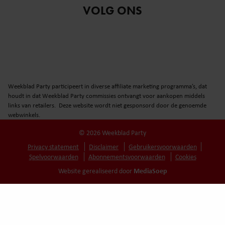
VOLG ONS
Weekblad Party participeert in diverse affiliate marketing programma’s, dat
houdt in dat Weekblad Party commissies ontvangt voor aankopen middels
links van retailers. Deze website wordt niet gesponsord door de genoemde
webwinkels.
© 2026 Weekblad Party
Privacy statement
Disclaimer
Gebruikersvoorwaarden
Spelvoorwaarden
Abonnementsvoorwaarden
Cookies
MediaSoep
Website gerealiseerd door