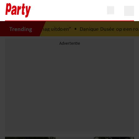
Trending
 licht mag uitdoen”
•
Danique Dusée op een roze wolk na 