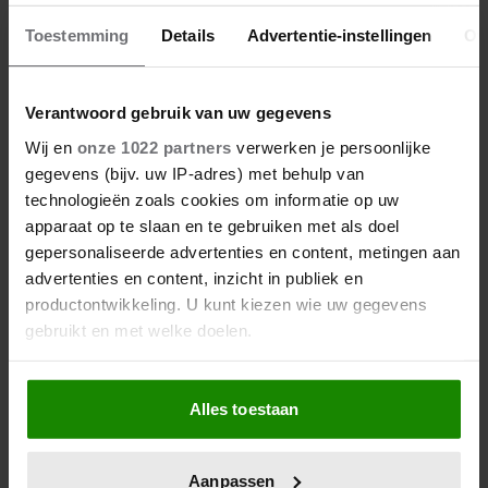
Toestemming
Details
Advertentie-instellingen
Ov
Verantwoord gebruik van uw gegevens
Wij en
onze 1022 partners
verwerken je persoonlijke
6 augustus 2026
gegevens (bijv. uw IP-adres) met behulp van
KOMT ER EEN EIGEN
technologieën zoals cookies om informatie op uw
REALITYSHOW VOOR TIMOTHY
apparaat op te slaan en te gebruiken met als doel
NA ‘B&B VOL LIEFDE?’
gepersonaliseerde advertenties en content, metingen aan
advertenties en content, inzicht in publiek en
productontwikkeling. U kunt kiezen wie uw gegevens
gebruikt en met welke doelen.
Als u het toestaat, willen we ook graag:
Alles toestaan
Informatie verzamelen over uw geografische
locatie, die tot een paar meter nauwkeurig kan zijn
Uw apparaat identificeren door het actief te
Aanpassen