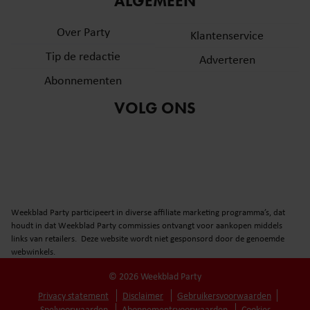
ALGEMEEN
Over Party
Klantenservice
Tip de redactie
Adverteren
Abonnementen
VOLG ONS
Weekblad Party participeert in diverse affiliate marketing programma’s, dat
houdt in dat Weekblad Party commissies ontvangt voor aankopen middels
links van retailers. Deze website wordt niet gesponsord door de genoemde
webwinkels.
© 2026 Weekblad Party
Privacy statement
Disclaimer
Gebruikersvoorwaarden
Spelvoorwaarden
Abonnementsvoorwaarden
Cookies