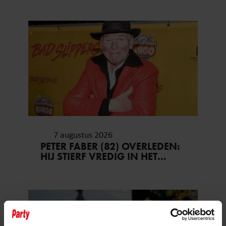
7 augustus 2026
PETER FABER (82) OVERLEDEN:
HIJ STIERF VREDIG IN HET
BIJZIJN VAN ZIJN MEEST
DIERBAREN