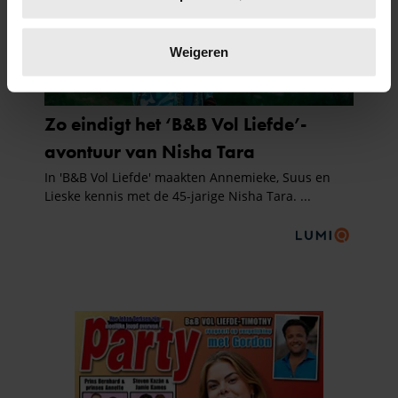
scannen op specifieke eigenschappen (fingerprinting)
Lees meer over hoe uw persoonlijke gegevens worden
verwerkt en stel uw voorkeuren in het
detailgedeelte
in.
Weigeren
U kunt uw toestemming op elk moment wijzigen of
intrekken in de Cookieverklaring.
We gebruiken cookies om content en advertenties te
personaliseren, om functies voor social media te bieden
en om ons websiteverkeer te analyseren. Ook delen we
informatie over uw gebruik van onze site met onze
partners voor social media, adverteren en analyse. Deze
partners kunnen deze gegevens combineren met andere
informatie die u aan ze heeft verstrekt of die ze hebben
verzameld op basis van uw gebruik van hun services. U
gaat akkoord met onze cookies als u onze website blijft
gebruiken.