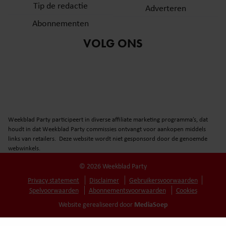
Tip de redactie
Adverteren
Abonnementen
VOLG ONS
Weekblad Party participeert in diverse affiliate marketing programma’s, dat
houdt in dat Weekblad Party commissies ontvangt voor aankopen middels
links van retailers. Deze website wordt niet gesponsord door de genoemde
webwinkels.
© 2026 Weekblad Party
Privacy statement
Disclaimer
Gebruikersvoorwaarden
Spelvoorwaarden
Abonnementsvoorwaarden
Cookies
MediaSoep
Website gerealiseerd door