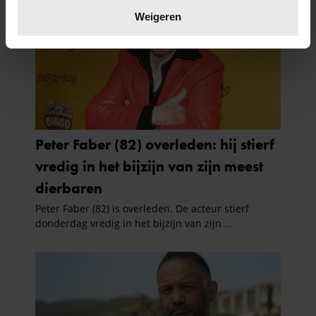
verwerkt en stel uw voorkeuren in het
detailgedeelte
in.
Weigeren
U kunt uw toestemming op elk moment wijzigen of
intrekken in de Cookieverklaring.
We gebruiken cookies om content en advertenties te
personaliseren, om functies voor social media te bieden
en om ons websiteverkeer te analyseren. Ook delen we
informatie over uw gebruik van onze site met onze
partners voor social media, adverteren en analyse. Deze
partners kunnen deze gegevens combineren met andere
informatie die u aan ze heeft verstrekt of die ze hebben
verzameld op basis van uw gebruik van hun services. U
gaat akkoord met onze cookies als u onze website blijft
gebruiken.