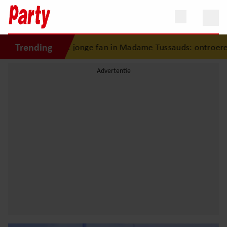
Trending
rast jonge fan in Madame Tussauds: ontroerend moment ein