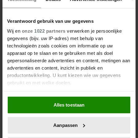
Verantwoord gebruik van uw gegevens
Wij en
onze 1022 partners
verwerken je persoonlijke
gegevens (bijv. uw IP-adres) met behulp van
technologieën zoals cookies om informatie op uw
apparaat op te slaan en te gebruiken met als doel
gepersonaliseerde advertenties en content, metingen aan
advertenties en content, inzicht in publiek en
productontwikkeling. U kunt kiezen wie uw gegevens
gebruikt en met welke doelen.
Als u het toestaat, willen we ook graag:
Alles toestaan
Informatie verzamelen over uw geografische
locatie, die tot een paar meter nauwkeurig kan zijn
Uw apparaat identificeren door het actief te
Aanpassen
scannen op specifieke eigenschappen (fingerprinting)
Lees meer over hoe uw persoonlijke gegevens worden