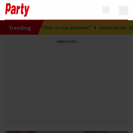
Trending
rood: “Hier is Lola geboren”
•
Simon Keizer blikt terug op