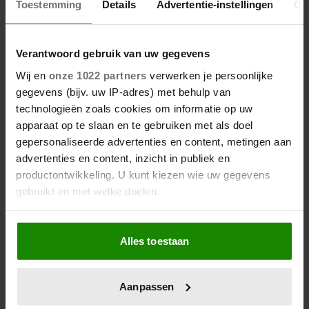
Toestemming
Details
Advertentie-instellingen
Ov
DÍT IS WAAROM TRAPLOPEN ZO
ZWAAR VOELT (SPOILER: HET LIGT
NIET AAN JE CONDITIE)
Verantwoord gebruik van uw gegevens
Wij en
onze 1022 partners
verwerken je persoonlijke
gegevens (bijv. uw IP-adres) met behulp van
technologieën zoals cookies om informatie op uw
apparaat op te slaan en te gebruiken met als doel
gepersonaliseerde advertenties en content, metingen aan
Evelien Berkemeijer
advertenties en content, inzicht in publiek en
productontwikkeling. U kunt kiezen wie uw gegevens
Evelien is online redacteur voor Weekend en
gebruikt en met welke doelen.
Party en heeft haar telefoon vastgeplakt aan
haar hand. Wanneer ze opkijkt van sociale
Als u het toestaat, willen we ook graag:
media, dan meestal naar haar poes Pluis (die
Alles toestaan
Informatie verzamelen over uw geografische
een eigen Tiktok heeft).
locatie, die tot een paar meter nauwkeurig kan zijn
Uw apparaat identificeren door het actief te
Aanpassen
scannen op specifieke eigenschappen (fingerprinting)
Meer van Evelien