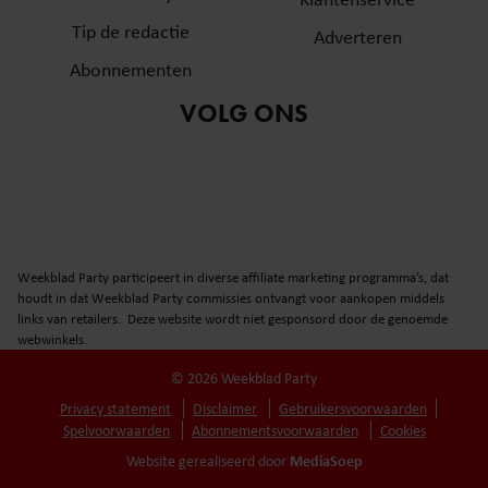
Tip de redactie
Adverteren
Abonnementen
VOLG ONS
Weekblad Party participeert in diverse affiliate marketing programma’s, dat
houdt in dat Weekblad Party commissies ontvangt voor aankopen middels
links van retailers. Deze website wordt niet gesponsord door de genoemde
webwinkels.
© 2026 Weekblad Party
Privacy statement
Disclaimer
Gebruikersvoorwaarden
Spelvoorwaarden
Abonnementsvoorwaarden
Cookies
MediaSoep
Website gerealiseerd door