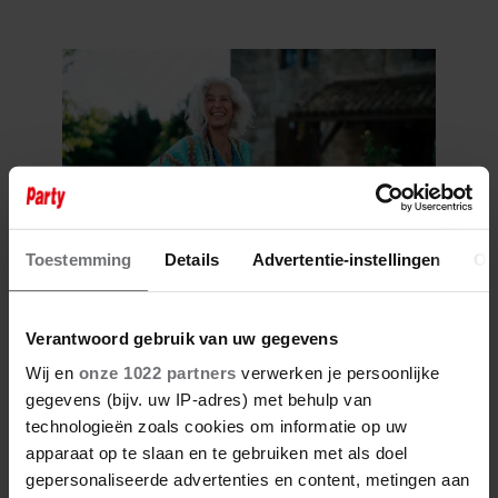
RECHT
Toestemming
Details
Advertentie-instellingen
Ov
6 augustus 2026
ZO EINDIGT HET ‘B&B VOL
Verantwoord gebruik van uw gegevens
LIEFDE’-AVONTUUR VAN
NISHA TARA
Wij en
onze 1022 partners
verwerken je persoonlijke
gegevens (bijv. uw IP-adres) met behulp van
technologieën zoals cookies om informatie op uw
apparaat op te slaan en te gebruiken met als doel
gepersonaliseerde advertenties en content, metingen aan