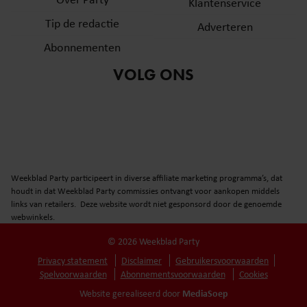
Klantenservice
Tip de redactie
Adverteren
Abonnementen
VOLG ONS
Weekblad Party participeert in diverse affiliate marketing programma’s, dat
houdt in dat Weekblad Party commissies ontvangt voor aankopen middels
links van retailers. Deze website wordt niet gesponsord door de genoemde
webwinkels.
© 2026 Weekblad Party
Privacy statement
Disclaimer
Gebruikersvoorwaarden
Spelvoorwaarden
Abonnementsvoorwaarden
Cookies
MediaSoep
Website gerealiseerd door