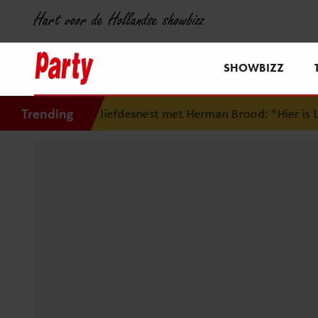
Hart voor de Hollandse showbizz
SHOWBIZZ
Trending
fdesnest met Herman Brood: “Hier is Lola geboren”
•
Simon 