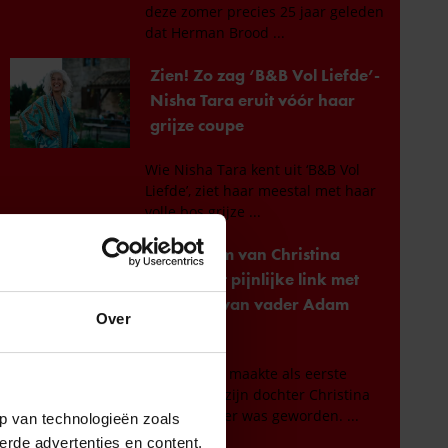
Over
p van technologieën zoals
erde advertenties en content,