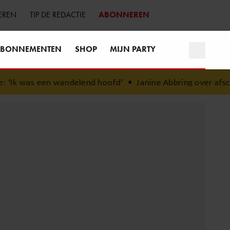
EREN
TIP DE REDACTIE
ABONNEREN
BONNEMENTEN
SHOP
MIJN PARTY
nd hoofd’
•
Janine Abbring over afscheid van ‘Zomergasten’: 