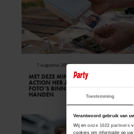
7 augustus 2026
MET DEZE MINI FOTOPRINTER VAN
ACTION HEB JE JE FAVORIETE
FOTO’S BINNEN ÉÉN MINUUT IN
HANDEN
Toestemming
Verantwoord gebruik van u
Royalty
Wij en
onze 1022 partners
v
cookies om informatie op uw 