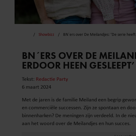
Showbizz
BN´ers over De Meilandjes: ‘De serie heef
BN´ERS OVER DE MEILANDJ
ERDOOR HEEN GESLEEPT’
Tekst:
Redactie Party
6 maart 2024
Met de jaren is de familie Meiland een begrip geword
en commerciële successen. Zijn ze spontaan en do
binnenharken? De meningen zijn verdeeld. In de nie
aan het woord over de Meilandjes en hun succes.