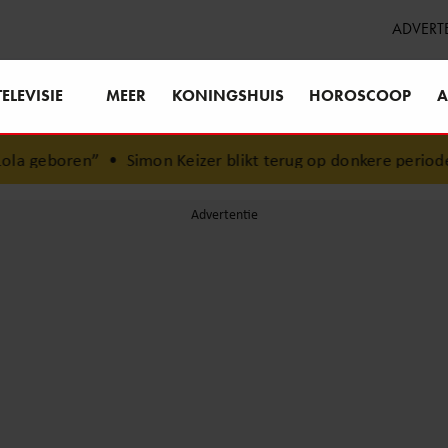
ADVERT
TELEVISIE
MEER
KONINGSHUIS
HOROSCOOP
A
Keizer blikt terug op donkere periode: ‘Ik was een wandele