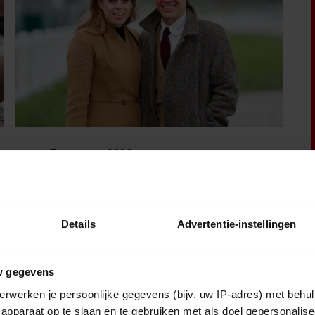
7 augustus 2026
PRINSES BEATRICE’S ECHTGENOOT
EDOARDO ONTKENT
HUWELIJKSPROBLEMEN
Details
Advertentie-instellingen
w gegevens
Sante
erwerken je persoonlijke gegevens (bijv. uw IP-adres) met behul
apparaat op te slaan en te gebruiken met als doel gepersonalise