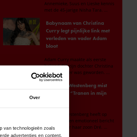
Over
p van technologieën zoals
erde advertenties en content,