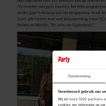
was ingeruimd voor het uitkiezen van de brieven en 
”Ze moeten niet gaan haasten, het hele programma s
verder gaat in de loop van het programma. Ik zal da
Geert alle boeren met veel belangstelling, maar hij 
Deedry en Martijn. ”En John, de kippenboer.”
Toestemming
Verantwoord gebruik van u
Wij en
onze 1022 partners
v
cookies om informatie op uw 