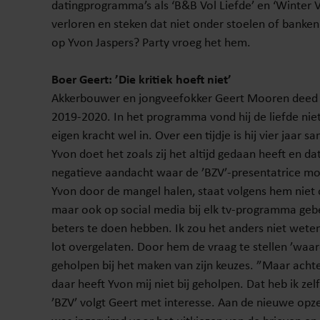
datingprogramma’s als ‘B&B Vol Liefde’ en ‘Winter Vo
verloren en steken dat niet onder stoelen of banken
op Yvon Jaspers? Party vroeg het hem.
Boer Geert: ’Die kritiek hoeft niet’
Akkerbouwer en jongveefokker Geert Mooren deed in
2019-2020. In het programma vond hij de liefde ni
eigen kracht wel in. Over een tijdje is hij vier jaar 
Yvon doet het zoals zij het altijd gedaan heeft en da
negatieve aandacht waar de ’BZV’-presentatrice m
Yvon door de mangel halen, staat volgens hem niet op
maar ook op social media bij elk tv-programma geb
beters te doen hebben. Ik zou het anders niet weten
lot overgelaten. Door hem de vraag te stellen ’waa
geholpen bij het maken van zijn keuzes. ”Maar achte
daar heeft Yvon mij niet bij geholpen. Dat heb ik ze
’BZV’ volgt Geert met interesse. Aan de nieuwe opze