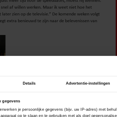
juist meer tijd voor de speeddates, moest hij wennen.
nel af willen werken. Maar ik weet niet hoe het
t later zien op de televisie.” De komende weken volgt
zegt extra benieuwd te zijn naar de belevenissen van
Details
Advertentie-instellingen
w gegevens
erwerken je persoonlijke gegevens (bijv. uw IP-adres) met behul
apparaat op te slaan en te gebruiken met als doel gepersonalise