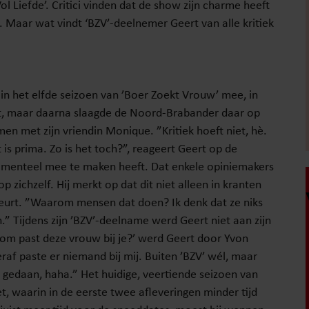
l Liefde’. Critici vinden dat de show zijn charme heeft
. Maar wat vindt ‘BZV’-deelnemer Geert van alle kritiek
 het elfde seizoen van ’Boer Zoekt Vrouw’ mee, in
et, maar daarna slaagde de Noord-Brabander daar op
samen met zijn vriendin Monique. ”Kritiek hoeft niet, hè.
t is prima. Zo is het toch?”, reageert Geert op de
omenteel mee te maken heeft. Dat enkele opiniemakers
 zichzelf. Hij merkt op dat dit niet alleen in kranten
eurt. ”Waarom mensen dat doen? Ik denk dat ze niks
.” Tijdens zijn ’BZV’-deelname werd Geert niet aan zijn
rom past deze vrouw bij je?’ werd Geert door Yvon
raf paste er niemand bij mij. Buiten ’BZV’ wél, maar
lf gedaan, haha.” Het huidige, veertiende seizoen van
t, waarin in de eerste twee afleveringen minder tijd