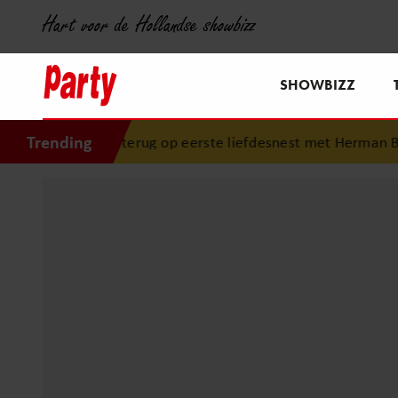
Hart voor de Hollandse showbizz
SHOWBIZZ
Trending
t terug op eerste liefdesnest met Herman Brood: “Hier is L