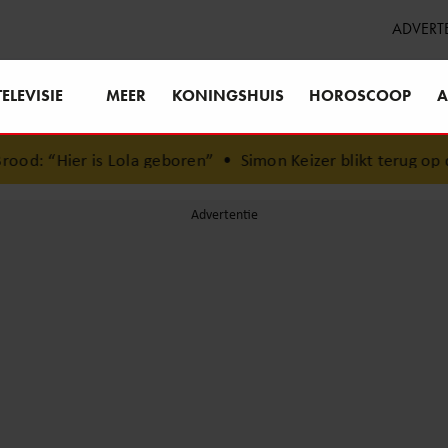
ADVERT
TELEVISIE
MEER
KONINGSHUIS
HOROSCOOP
A
ola geboren”
•
Simon Keizer blikt terug op donkere periode