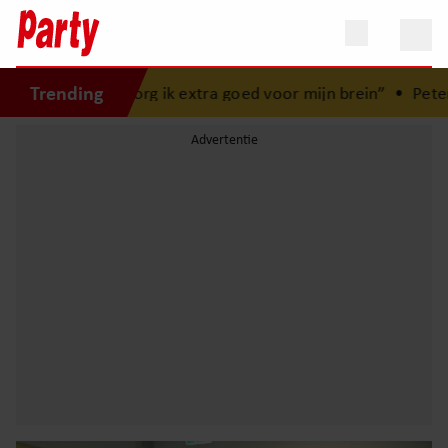
Trending
dien zorg ik extra goed voor mijn brein”
•
Peter Faber (82)