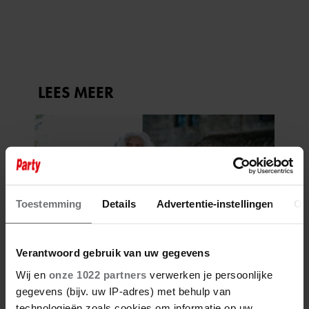
STAGIAIRE BIJ HET MERK VAN
JADE ANNA
Toestemming
Details
Advertentie-instellingen
Ov
Verantwoord gebruik van uw gegevens
Wij en
onze 1022 partners
verwerken je persoonlijke
gegevens (bijv. uw IP-adres) met behulp van
technologieën zoals cookies om informatie op uw