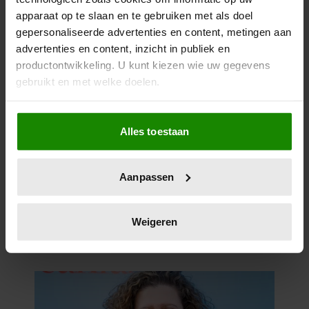
apparaat op te slaan en te gebruiken met als doel
gepersonaliseerde advertenties en content, metingen aan
advertenties en content, inzicht in publiek en
productontwikkeling. U kunt kiezen wie uw gegevens
gebruikt en met welke doelen.
Als u het toestaat, willen we ook graag:
Alles toestaan
Informatie verzamelen over uw geografische
locatie, die tot een paar meter nauwkeurig kan zijn
Uw apparaat identificeren door het actief te
Aanpassen
scannen op specifieke eigenschappen (fingerprinting)
Lees meer over hoe uw persoonlijke gegevens worden
verwerkt en stel uw voorkeuren in het
detailgedeelte
in.
Weigeren
U kunt uw toestemming op elk moment wijzigen of
intrekken in de Cookieverklaring.
We gebruiken cookies om content en advertenties te
personaliseren, om functies voor social media te bieden