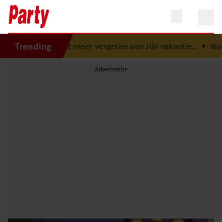
Trending
oit meer vergeten aan zijn vakantie..
•
Nooit eerder gehoo