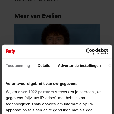
Meer van Evelien
Toestemming
Details
Advertentie-instellingen
Ov
5 augustus 2026
Verantwoord gebruik van uw gegevens
NOOIT EERDER GEHOORD
Wij en
onze 1022 partners
verwerken je persoonlijke
CONCERT VAN ANDRÉ HAZES
DUIKT NA 28 JAAR OP
gegevens (bijv. uw IP-adres) met behulp van
technologieën zoals cookies om informatie op uw
apparaat op te slaan en te gebruiken met als doel