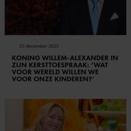
partners voor social media, adverteren en analyse. Deze
partners kunnen deze gegevens combineren met andere
informatie die u aan ze heeft verstrekt of die ze hebben
verzameld op basis van uw gebruik van hun services. U
gaat akkoord met onze cookies als u onze website blijft
gebruiken.
25 december 2025
KONING WILLEM-ALEXANDER IN
ZIJN KERSTTOESPRAAK: ‘WAT
VOOR WERELD WILLEN WE
VOOR ONZE KINDEREN?’