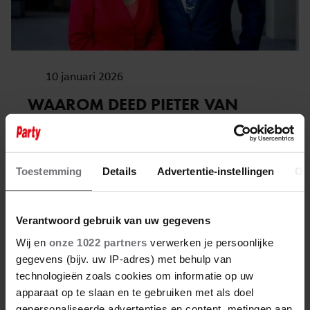
10 januari 2026
WAAROM DEED PIETER VAN
VOLLENHOVEN EEN LEVENDE
MUIS AAN PRINSES MARGRIET
CADEAU?
Toestemming
Details
Advertentie-instellingen
Ov
Verantwoord gebruik van uw gegevens
Wij en
onze 1022 partners
verwerken je persoonlijke
gegevens (bijv. uw IP-adres) met behulp van
technologieën zoals cookies om informatie op uw
apparaat op te slaan en te gebruiken met als doel
gepersonaliseerde advertenties en content, metingen aan