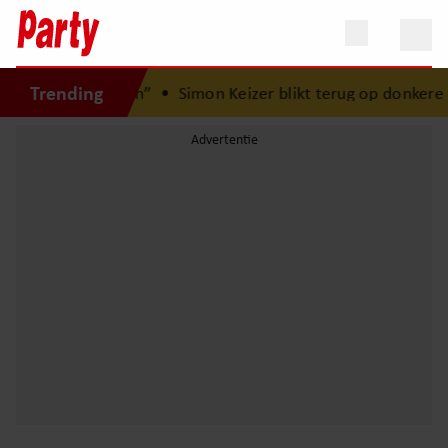
Trending
la geboren”
•
Simon Keizer blikt terug op donkere periode: