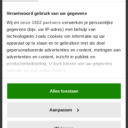
Verantwoord gebruik van uw gegevens
Wij en
onze 1022 partners
verwerken je persoonlijke
gegevens (bijv. uw IP-adres) met behulp van
technologieën zoals cookies om informatie op uw
apparaat op te slaan en te gebruiken met als doel
gepersonaliseerde advertenties en content, metingen aan
advertenties en content, inzicht in publiek en
productontwikkeling. U kunt kiezen wie uw gegevens
gebruikt en met welke doelen.
Als u het toestaat, willen we ook graag:
Alles toestaan
Informatie verzamelen over uw geografische
locatie, die tot een paar meter nauwkeurig kan zijn
Uw apparaat identificeren door het actief te
Aanpassen
scannen op specifieke eigenschappen (fingerprinting)
Lees meer over hoe uw persoonlijke gegevens worden
verwerkt en stel uw voorkeuren in het
detailgedeelte
in.