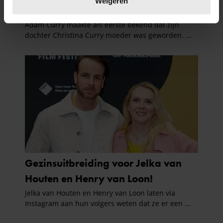
Weigeren
U kunt uw toestemming op elk moment wijzigen of
intrekken in de Cookieverklaring.
We gebruiken cookies om content en advertenties te
personaliseren, om functies voor social media te bieden
en om ons websiteverkeer te analyseren. Ook delen we
informatie over uw gebruik van onze site met onze
partners voor social media, adverteren en analyse. Deze
partners kunnen deze gegevens combineren met andere
informatie die u aan ze heeft verstrekt of die ze hebben
verzameld op basis van uw gebruik van hun services. U
gaat akkoord met onze cookies als u onze website blijft
gebruiken.