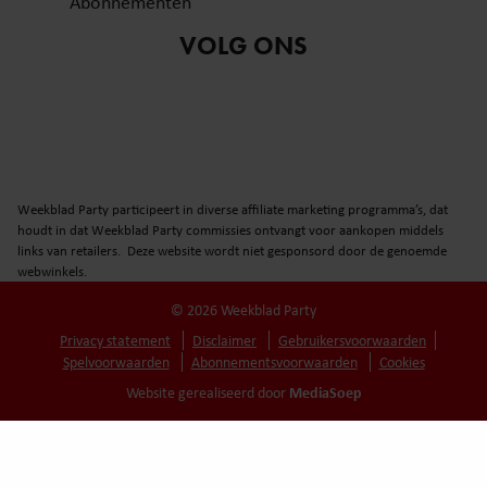
Abonnementen
VOLG ONS
Weekblad Party participeert in diverse affiliate marketing programma’s, dat
houdt in dat Weekblad Party commissies ontvangt voor aankopen middels
links van retailers. Deze website wordt niet gesponsord door de genoemde
webwinkels.
© 2026 Weekblad Party
Privacy statement
Disclaimer
Gebruikersvoorwaarden
Spelvoorwaarden
Abonnementsvoorwaarden
Cookies
MediaSoep
Website gerealiseerd door