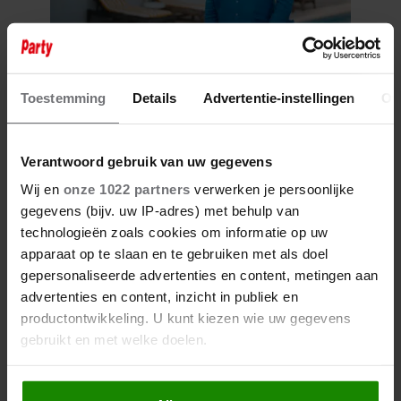
8 augustus 2026
Toestemming
Details
Advertentie-instellingen
Ov
‘B&B VOL LIEFDE’-TIMOTHY
OPENHARTIG OVER ZIJN
COMING-OUT
Verantwoord gebruik van uw gegevens
Wij en
onze 1022 partners
verwerken je persoonlijke
gegevens (bijv. uw IP-adres) met behulp van
technologieën zoals cookies om informatie op uw
apparaat op te slaan en te gebruiken met als doel
gepersonaliseerde advertenties en content, metingen aan
advertenties en content, inzicht in publiek en
productontwikkeling. U kunt kiezen wie uw gegevens
gebruikt en met welke doelen.
6 augustus 2026
Als u het toestaat, willen we ook graag: