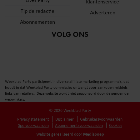
Klantenservice
Tip de redactie
Adverteren
Abonnementen
VOLG ONS
Weekblad Party participeert in diverse affiliate marketing programma’s, dat
houdt in dat Weekblad Party commissies ontvangt voor aankopen middels
links van retailers. Deze website wordt niet gesponsord door de genoemde
webwinkels.
© 2026 Weekblad Party
Privacy statement
Disclaimer
Gebruikersvoorwaarden
Spelvoorwaarden
Abonnementsvoorwaarden
Cookies
MediaSoep
Website gerealiseerd door