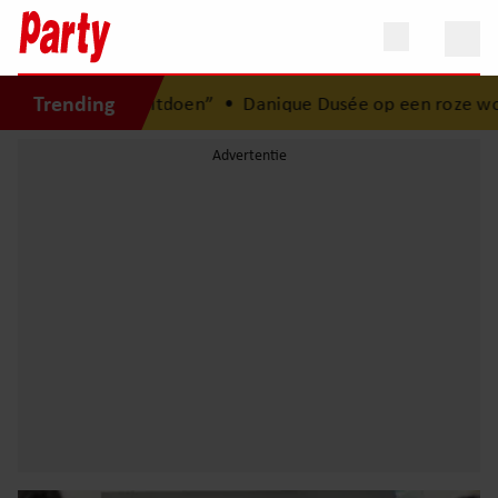
Trending
mag uitdoen”
•
Danique Dusée op een roze wolk na huwelij