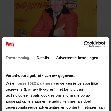
7 augustus 2026
PETER FABER (82) OVERLEDEN:
HIJ STIERF VREDIG IN HET
Toestemming
Details
Advertentie-instellingen
Ov
BIJZIJN VAN ZIJN MEEST
DIERBAREN
Verantwoord gebruik van uw gegevens
Wij en
onze 1022 partners
verwerken je persoonlijke
gegevens (bijv. uw IP-adres) met behulp van
technologieën zoals cookies om informatie op uw
apparaat op te slaan en te gebruiken met als doel
gepersonaliseerde advertenties en content, metingen aan