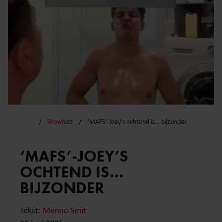
Showbizz
‘MAFS’-Joey’s ochtend is… bijzonder
‘MAFS’-JOEY’S
OCHTEND IS…
BIJZONDER
Tekst:
Menno Smit