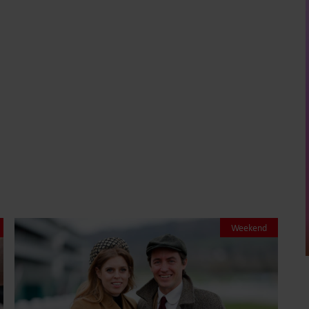
7 augustus 2026
PRINSES BEATRICE’S ECHTGENOOT
EDOARDO ONTKENT
HUWELIJKSPROBLEMEN
Sante