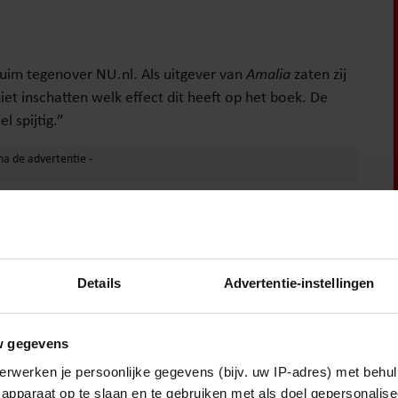
Pluim tegenover NU.nl. Als uitgever van
Amalia
zaten zij
et inschatten welk effect dit heeft op het boek. De
l spijtig.”
ter eerder al haar ongenoegen blijken. “Ik begrijp dat de
e lossen”, schreef de cabaretier. “Maar zoals zo vaak bij
oor iedereen worden aangepast, in plaats van gewoon
den.”
Details
Advertentie-instellingen
 de NS Publieksprijs. Naast De Breijs boek ging het
dienst
van Esther Verhoef,
Dwaalspoor
van Suzanne
w gegevens
l en
Master Your Mindset
van Michael Pilarczyk.
erwerken je persoonlijke gegevens (bijv. uw IP-adres) met behul
oeren.
apparaat op te slaan en te gebruiken met als doel gepersonalise