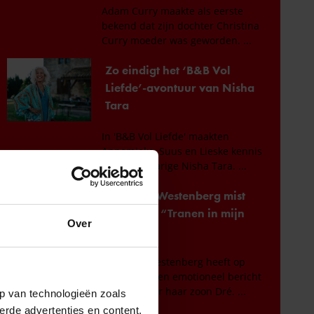
Over
p van technologieën zoals
erde advertenties en content,