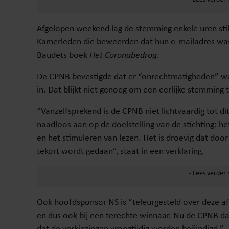
Afgelopen weekend lag de stemming enkele uren st
Kamerleden die beweerden dat hun e-mailadres was
Baudets boek
Het Coronabedrog
.
De CPNB bevestigde dat er “onrechtmatigheden” wa
in. Dat blijkt niet genoeg om een eerlijke stemming
“Vanzelfsprekend is de CPNB niet lichtvaardig tot di
naadloos aan op de doelstelling van de stichting: 
en het stimuleren van lezen. Het is droevig dat doo
tekort wordt gedaan”, staat in een verklaring.
Ook hoofdsponsor NS is “teleurgesteld over deze afl
en dus ook bij een terechte winnaar. Nu de CPNB dat
dat de verkiezingen vroegtijdig worden beëindigd.”