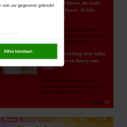
en wie uw gegevens gebruikt
g kan zijn
erprinting)
t
detailgedeelte
in. U kunt uw
Alles toestaan
 media te bieden en om ons
ze partners voor social
nformatie die u aan ze heeft
oord met onze cookies als u