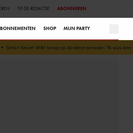
EREN
TIP DE REDACTIE
ABONNEREN
BONNEMENTEN
SHOP
MIJN PARTY
likt terug op donkere periode: ‘Ik was een wandelend hoofd