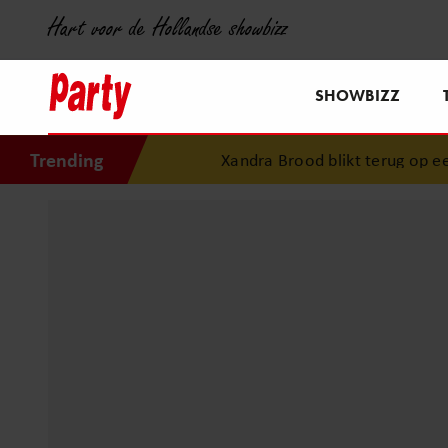
Hart voor de Hollandse showbizz
SHOWBIZZ
Trending
Xandra Brood blikt terug op eerste liefdesnest