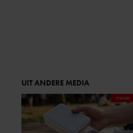
7 augustus 2026
MET DEZE MINI FOTOPRINTER VAN
ACTION HEB JE JE FAVORIETE
FOTO’S BINNEN ÉÉN MINUUT IN
HANDEN
Royalty