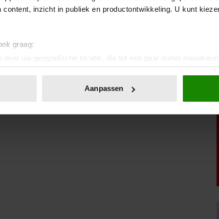
 content, inzicht in publiek en productontwikkeling. U kunt kiez
te boekenprijzen van Nederland. Het prijzengeld dat
zes genomineerde auteurs verdeeld. Ook ontvangen ze
 ook graag:
 over uw geografische locatie, die tot een paar meter nauwkeuri
eren door het actief te scannen op specifieke eigenschappen (fing
onlijke gegevens worden verwerkt en stel uw voorkeuren in he
Aanpassen
jzigen of intrekken in de Cookieverklaring.
!
ent en advertenties te personaliseren, om functies voor social
. Ook delen we informatie over uw gebruik van onze site met on
e. Deze partners kunnen deze gegevens combineren met andere i
erzameld op basis van uw gebruik van hun services. U gaat akk
Weekend