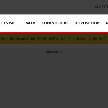
ADVERT
TELEVISIE
MEER
KONINGSHUIS
HOROSCOOP
A
 met Herman Brood: “Hier is Lola geboren”
•
Simon Keizer b