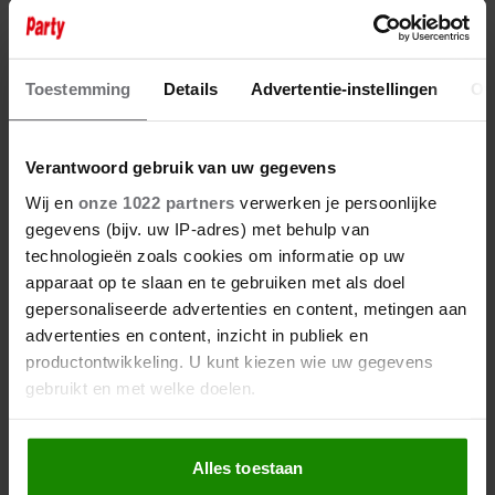
Toestemming
Details
Advertentie-instellingen
Ov
Verantwoord gebruik van uw gegevens
Wij en
onze 1022 partners
verwerken je persoonlijke
gegevens (bijv. uw IP-adres) met behulp van
6 augustus 2026
technologieën zoals cookies om informatie op uw
ANOUK UIT ‘DE
apparaat op te slaan en te gebruiken met als doel
BONDGENOTEN’ WAS BIJNA
gepersonaliseerde advertenties en content, metingen aan
STAGIAIRE BIJ HET MERK VAN
advertenties en content, inzicht in publiek en
JADE ANNA
productontwikkeling. U kunt kiezen wie uw gegevens
gebruikt en met welke doelen.
Als u het toestaat, willen we ook graag:
Alles toestaan
Informatie verzamelen over uw geografische