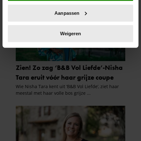
locatie, die tot een paar meter nauwkeurig kan zijn
Uw apparaat identificeren door het actief te
Aanpassen
scannen op specifieke eigenschappen (fingerprinting)
Lees meer over hoe uw persoonlijke gegevens worden
verwerkt en stel uw voorkeuren in het
detailgedeelte
in.
Weigeren
U kunt uw toestemming op elk moment wijzigen of
intrekken in de Cookieverklaring.
We gebruiken cookies om content en advertenties te
personaliseren, om functies voor social media te bieden
en om ons websiteverkeer te analyseren. Ook delen we
informatie over uw gebruik van onze site met onze
partners voor social media, adverteren en analyse. Deze
partners kunnen deze gegevens combineren met andere
informatie die u aan ze heeft verstrekt of die ze hebben
verzameld op basis van uw gebruik van hun services. U
gaat akkoord met onze cookies als u onze website blijft
gebruiken.