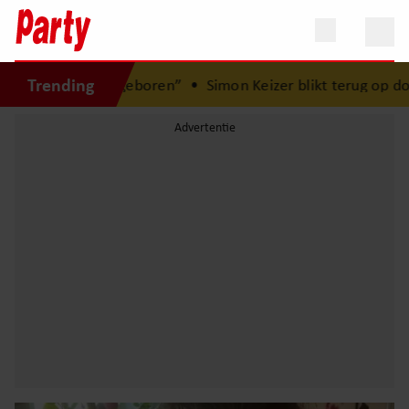
Trending
la geboren”
•
Simon Keizer blikt terug op donkere periode: