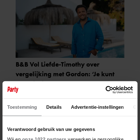
Toestemming
Details
Advertentie-instellingen
Ov
Verantwoord gebruik van uw gegevens
Wij en
onze 1022 partners
verwerken je persoonlijke