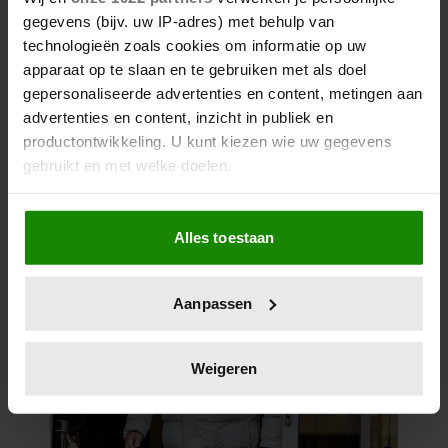
gegevens (bijv. uw IP-adres) met behulp van
technologieën zoals cookies om informatie op uw
apparaat op te slaan en te gebruiken met als doel
gepersonaliseerde advertenties en content, metingen aan
advertenties en content, inzicht in publiek en
productontwikkeling. U kunt kiezen wie uw gegevens
gebruikt en met welke doelen.
Als u het toestaat, willen we ook graag:
Alles toestaan
Informatie verzamelen over uw geografische
locatie, die tot een paar meter nauwkeurig kan zijn
Uw apparaat identificeren door het actief te
Aanpassen
scannen op specifieke eigenschappen (fingerprinting)
Lees meer over hoe uw persoonlijke gegevens worden
verwerkt en stel uw voorkeuren in het
detailgedeelte
in.
Weigeren
U kunt uw toestemming op elk moment wijzigen of
intrekken in de Cookieverklaring.