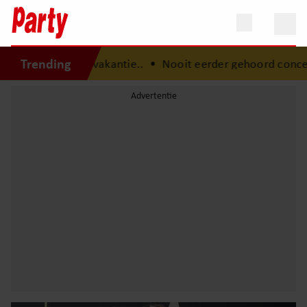
Trending
zijn vakantie..
•
Nooit eerder gehoord concert van André 