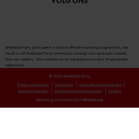
VOLG ONS
Weekblad Party participeert in diverse affiliate marketing programma’s, dat
houdt in dat Weekblad Party commissies ontvangt voor aankopen middels
links van retailers. Deze website wordt niet gesponsord door de genoemde
webwinkels.
© 2026 Weekblad Party
Privacy statement
Disclaimer
Gebruikersvoorwaarden
Spelvoorwaarden
Abonnementsvoorwaarden
Cookies
MediaSoep
Website gerealiseerd door