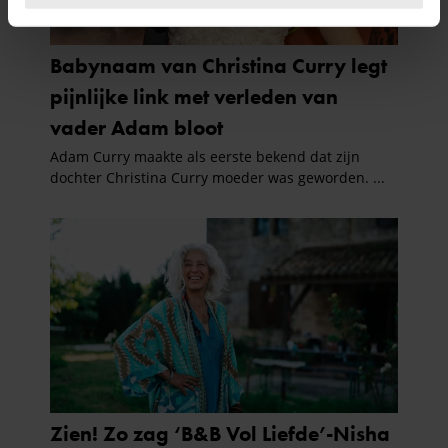
U kunt uw toestemming op elk moment wijzigen of
intrekken in de Cookieverklaring.
We gebruiken cookies om content en advertenties te
personaliseren, om functies voor social media te bieden
en om ons websiteverkeer te analyseren. Ook delen we
informatie over uw gebruik van onze site met onze
partners voor social media, adverteren en analyse. Deze
partners kunnen deze gegevens combineren met andere
informatie die u aan ze heeft verstrekt of die ze hebben
verzameld op basis van uw gebruik van hun services. U
gaat akkoord met onze cookies als u onze website blijft
gebruiken.