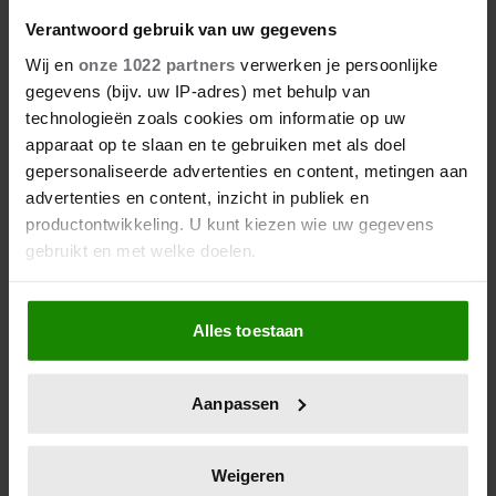
Verantwoord gebruik van uw gegevens
Wij en
onze 1022 partners
verwerken je persoonlijke
gegevens (bijv. uw IP-adres) met behulp van
technologieën zoals cookies om informatie op uw
apparaat op te slaan en te gebruiken met als doel
gepersonaliseerde advertenties en content, metingen aan
advertenties en content, inzicht in publiek en
productontwikkeling. U kunt kiezen wie uw gegevens
gebruikt en met welke doelen.
Als u het toestaat, willen we ook graag:
Alles toestaan
Informatie verzamelen over uw geografische
locatie, die tot een paar meter nauwkeurig kan zijn
Uw apparaat identificeren door het actief te
Aanpassen
scannen op specifieke eigenschappen (fingerprinting)
Lees meer over hoe uw persoonlijke gegevens worden
verwerkt en stel uw voorkeuren in het
detailgedeelte
in.
Weigeren