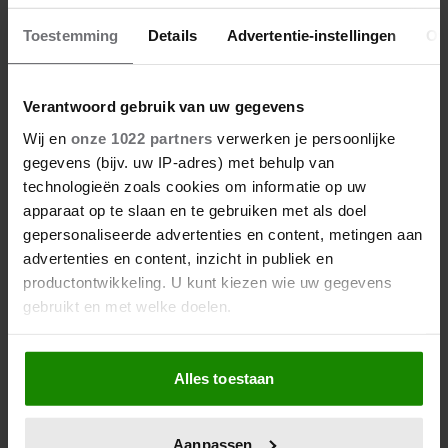
Toestemming
Details
Advertentie-instellingen
Ov
Verantwoord gebruik van uw gegevens
Wij en
onze 1022 partners
verwerken je persoonlijke
gegevens (bijv. uw IP-adres) met behulp van
technologieën zoals cookies om informatie op uw
apparaat op te slaan en te gebruiken met als doel
gepersonaliseerde advertenties en content, metingen aan
advertenties en content, inzicht in publiek en
productontwikkeling. U kunt kiezen wie uw gegevens
gebruikt en met welke doelen.
Als u het toestaat, willen we ook graag:
Alles toestaan
Informatie verzamelen over uw geografische
locatie, die tot een paar meter nauwkeurig kan zijn
Uw apparaat identificeren door het actief te
Aanpassen