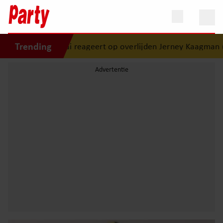
Trending
amai reageert op overlijden Jerney Kaagman (79): ‘Dat vertr