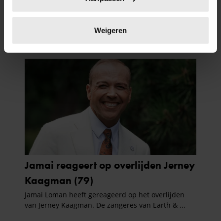
scannen op specifieke eigenschappen (fingerprinting)
Lees meer over hoe uw persoonlijke gegevens worden
verwerkt en stel uw voorkeuren in het
detailgedeelte
in.
Weigeren
U kunt uw toestemming op elk moment wijzigen of
intrekken in de Cookieverklaring.
We gebruiken cookies om content en advertenties te
personaliseren, om functies voor social media te bieden
en om ons websiteverkeer te analyseren. Ook delen we
informatie over uw gebruik van onze site met onze
partners voor social media, adverteren en analyse. Deze
partners kunnen deze gegevens combineren met andere
informatie die u aan ze heeft verstrekt of die ze hebben
verzameld op basis van uw gebruik van hun services. U
gaat akkoord met onze cookies als u onze website blijft
gebruiken.