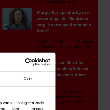
Over
p van technologieën zoals
erde advertenties en content,