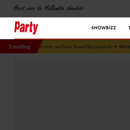
Hart voor de Hollandse showbizz
SHOWBIZZ
Trending
een roze wolk na huwelijksaanzoek
•
Margôt Ros openharti