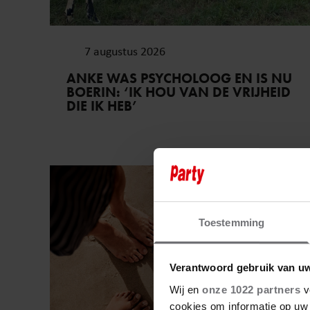
7 augustus 2026
ANKE WAS PSYCHOLOOG EN IS NU
BOERIN: ‘IK HOU VAN DE VRIJHEID
DIE IK HEB’
Sante
Toestemming
Verantwoord gebruik van u
Wij en
onze 1022 partners
v
cookies om informatie op uw 