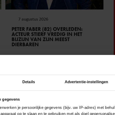
7 augustus 2026
PETER FABER (82) OVERLEDEN:
ACTEUR STIERF VREDIG IN HET
BIJZIJN VAN ZIJN MEEST
DIERBAREN
Royalty
Details
Advertentie-instellingen
w gegevens
erwerken je persoonlijke gegevens (bijv. uw IP-adres) met behul
apparaat op te slaan en te gebruiken met als doel gepersonalise