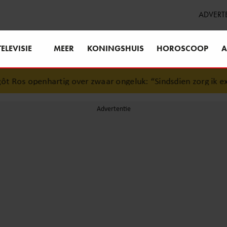
ADVERT
TELEVISIE
MEER
KONINGSHUIS
HOROSCOOP
A
g over zwaar ongeluk: “Sindsdien zorg ik extra goed voor m