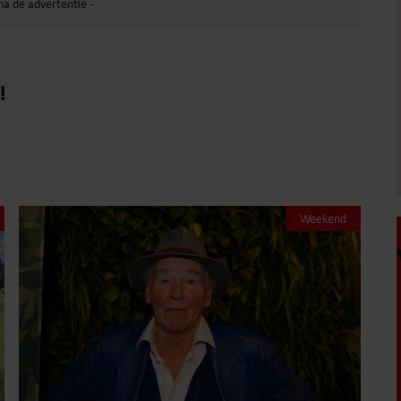
!
Weekend