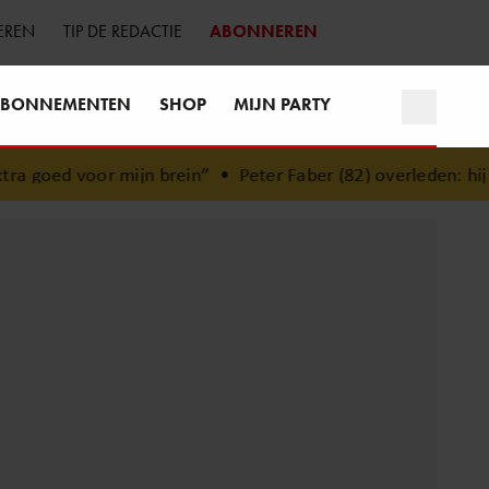
EREN
TIP DE REDACTIE
ABONNEREN
BONNEMENTEN
SHOP
MIJN PARTY
ijn brein”
•
Peter Faber (82) overleden: hij stierf vredig in 