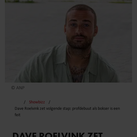
© ANP
Showbizz
Dave Roelvink zet volgende stap: profdebuut als bokser is een
feit
DAVE ROELVINK ZET