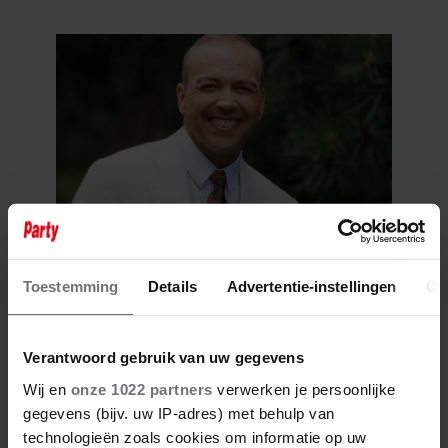
MIJN AGENDA”
6 augustus 2026
JAMAI REAGEERT OP
Toestemming
Details
Advertentie-instellingen
Ov
OVERLIJDEN JERNEY
KAAGMAN (79): ‘DAT
VERTROUWEN ZAL IK NOOIT
Verantwoord gebruik van uw gegevens
VERGETEN’
Wij en
onze 1022 partners
verwerken je persoonlijke
gegevens (bijv. uw IP-adres) met behulp van
technologieën zoals cookies om informatie op uw