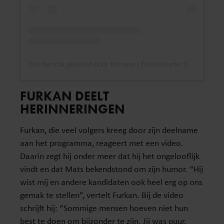
Een bericht gedeeld door Moreno | Bachelorette S3🌹 (@moreno.valdink)
FURKAN DEELT
HERINNERINGEN
Furkan, die veel volgers kreeg door zijn deelname
aan het programma, reageert met een video.
Daarin zegt hij onder meer dat hij het ongelooflijk
vindt en dat Mats bekendstond om zijn humor. “Hij
wist mij en andere kandidaten ook heel erg op ons
gemak te stellen”, vertelt Furkan. Bij de video
schrijft hij: “Sommige mensen hoeven niet hun
best te doen om bijzonder te zijn. Jij was puur,