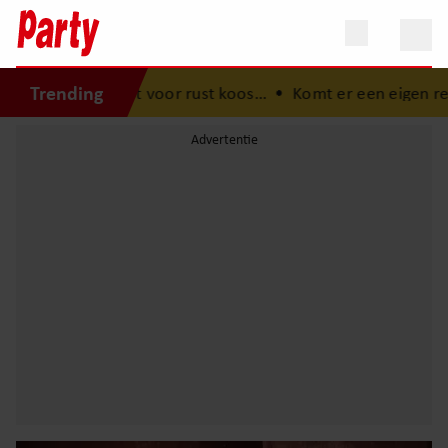
Trending
 voor rust koos…
•
Komt er een eigen realityshow voor Ti