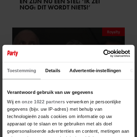
EN ZIJN NU EEN STEL: ‘IK ZEI
NOG: DIT WORDT NIETS!’
Royalty
Toestemming
Details
Advertentie-instellingen
Ov
Verantwoord gebruik van uw gegevens
Wij en
onze 1022 partners
verwerken je persoonlijke
gegevens (bijv. uw IP-adres) met behulp van
6 augustus 2026
technologieën zoals cookies om informatie op uw
apparaat op te slaan en te gebruiken met als doel
PRINSES INGRID ALEXANDRA
gepersonaliseerde advertenties en content, metingen aan
VERVOLGT STUDENTENTIJD IN