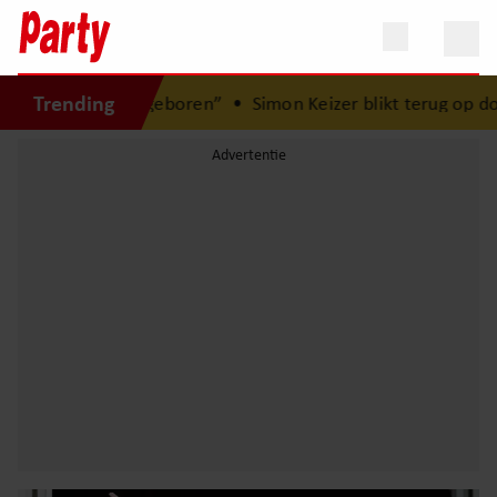
Trending
Lola geboren”
•
Simon Keizer blikt terug op donkere period