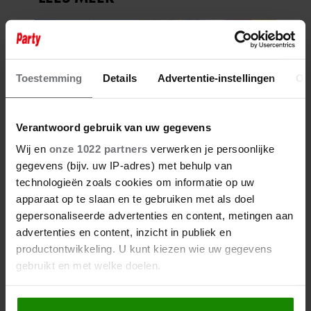
Toestemming
Details
Advertentie-instellingen
Ov
Verantwoord gebruik van uw gegevens
Wij en
onze 1022 partners
verwerken je persoonlijke
gegevens (bijv. uw IP-adres) met behulp van
technologieën zoals cookies om informatie op uw
apparaat op te slaan en te gebruiken met als doel
gepersonaliseerde advertenties en content, metingen aan
advertenties en content, inzicht in publiek en
productontwikkeling. U kunt kiezen wie uw gegevens
gebruikt en met welke doelen.
Als u het toestaat, willen we ook graag: