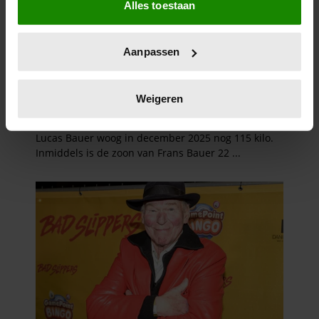
Alles toestaan
Informatie verzamelen over uw geografische
locatie, die tot een paar meter nauwkeurig kan zijn
Uw apparaat identificeren door het actief te
Aanpassen
scannen op specifieke eigenschappen (fingerprinting)
Lees meer over hoe uw persoonlijke gegevens worden
verwerkt en stel uw voorkeuren in het
detailgedeelte
in.
Weigeren
U kunt uw toestemming op elk moment wijzigen of
intrekken in de Cookieverklaring.
We gebruiken cookies om content en advertenties te
personaliseren, om functies voor social media te bieden
en om ons websiteverkeer te analyseren. Ook delen we
informatie over uw gebruik van onze site met onze
partners voor social media, adverteren en analyse. Deze
partners kunnen deze gegevens combineren met andere
informatie die u aan ze heeft verstrekt of die ze hebben
verzameld op basis van uw gebruik van hun services. U
gaat akkoord met onze cookies als u onze website blijft
gebruiken.