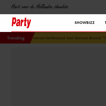
Hart voor de Hollandse showbizz
SHOWBIZZ
Trending
g op eerste liefdesnest met Herman Brood: “Hier is Lola ge