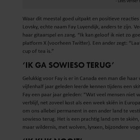
Waar dit meestal goed uitpakt en positieve reacties o
Lovsky, echte naam Fay Luyendijk, anders te zijn. Ve
haar gitaarspel en zang. “Ik kan geloof ik niet zo g
platform X (voorheen Twitter). Een ander zegt: “Laat
cup of tea is.”
‘IK GA SOWIESO TERUG’
Gelukkig voor Fay is er in Canada een man die haar w
vijfenhalf jaar geleden leerde kennen tijdens een ski
Fay een paar jaar geleden: “Wat veel mensen niet we
verblijf, net zoveel kost als een week skiën in Europa
om ons allebei permanent in een ander land te vestig
sowieso terug. Het is een prachtig land om te skiën
maar wildernis, met wolven, lynxen, bijzondere voge