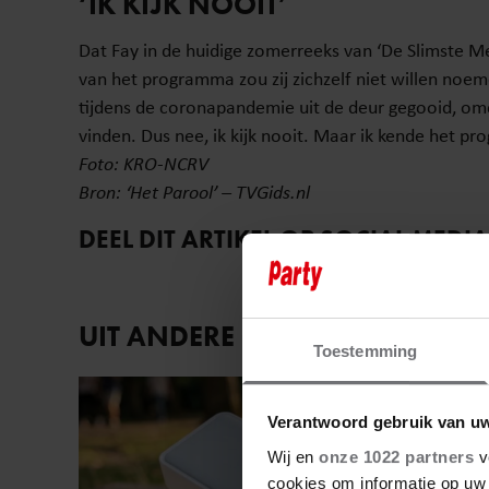
‘IK KIJK NOOIT’
Dat Fay in de huidige zomerreeks van ‘De Slimste Men
van het programma zou zij zichzelf niet willen noeme
tijdens de coronapandemie uit de deur gegooid, omd
vinden. Dus nee, ik kijk nooit. Maar ik kende het pr
Foto: KRO-NCRV
Bron: ‘Het Parool’ – TVGids.nl
DEEL DIT ARTIKEL OP SOCIAL MEDIA
UIT ANDERE MEDIA
Toestemming
Vriendin
Verantwoord gebruik van u
Wij en
onze 1022 partners
v
cookies om informatie op uw 