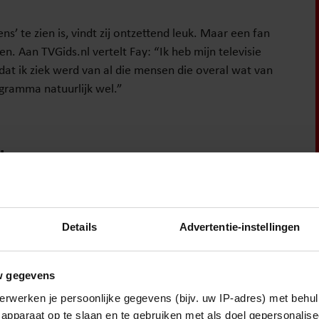
s’ te zien is, vindt zij ontzettend leuk. Maar een fan
n. Aan TVGids.nl vertelt Fay: “Ik heb mijn televisie
at ik ziek werd van al die mensen die overal wat van
ogramma natuurlijk wel.”
!
Details
Advertentie-instellingen
Weekend
w gegevens
erwerken je persoonlijke gegevens (bijv. uw IP-adres) met behul
apparaat op te slaan en te gebruiken met als doel gepersonalise