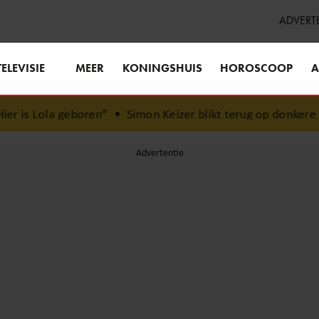
ADVERT
TELEVISIE
MEER
KONINGSHUIS
HOROSCOOP
A
boren”
•
Simon Keizer blikt terug op donkere periode: ‘Ik 