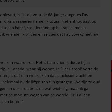
plevert, blijkt dit voor de 68-jarige zangeres Fay
el kijkers reageren namelijk totaal niet enthousiast op
oed tegen haar”, stelt iemand op het social media-
 ik vriendelijk blijven en zeggen dat Fay Lovsky niet my
el kan waarderen. Het is haar vriend, die ze bijna
trip in Canada, waar hij woont. In ‘Het Parool’ vertelde
ten, is dat een week skiën daar, inclusief vlucht en
, helemaal nu de liftprijzen zijn gestegen. We zijn te oud
en en onze relatie is nu wat wiebelig, maar ik ga
, met de mooiste wegen van de wereld. Er is alleen
ls en beren.”