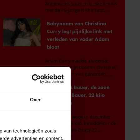
Over
p van technologieën zoals
erde advertenties en content,