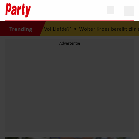
Trending
‘B&B Vol Liefde?’
•
Wolter Kroes bereikt zijn streefgewicht 