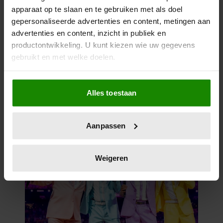
apparaat op te slaan en te gebruiken met als doel
gepersonaliseerde advertenties en content, metingen aan
advertenties en content, inzicht in publiek en
productontwikkeling. U kunt kiezen wie uw gegevens
gebruikt en met welke doelen.
Als u het toestaat, willen we ook graag:
Alles toestaan
Informatie verzamelen over uw geografische
locatie, die tot een paar meter nauwkeurig kan zijn
Uw apparaat identificeren door het actief te
Aanpassen
scannen op specifieke eigenschappen (fingerprinting)
Lees meer over hoe uw persoonlijke gegevens worden
verwerkt en stel uw voorkeuren in het
detailgedeelte
in.
Weigeren
U kunt uw toestemming op elk moment wijzigen of
intrekken in de Cookieverklaring.
We gebruiken cookies om content en advertenties te
personaliseren, om functies voor social media te bieden