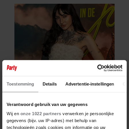
Toestemming
Details
Advertentie-instellingen
Ov
Verantwoord gebruik van uw gegevens
Wij en
onze 1022 partners
verwerken je persoonlijke
gegevens (bijv. uw IP-adres) met behulp van
technologieën zoals cookies om informatie op uw