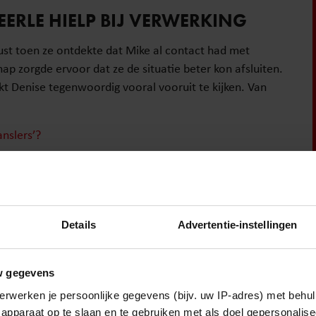
ERLE HIELP BIJ VERWERKING
st toen ze ontdekte dat Mike al contact had met
chap zorgde ervoor dat ze de situatie beter kon afsluiten.
ijkt Denise tegenwoordig vooral vooruit te kijken. Van
nslers’?
 druk met van alles dat er eigenlijk geen ruimte is voor
Details
Advertentie-instellingen
ACTIES
w gegevens
aan dat veel mensen haar nog steeds koppelen aan haar
erwerken je persoonlijke gegevens (bijv. uw IP-adres) met behul
apparaat op te slaan en te gebruiken met als doel gepersonalise