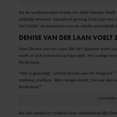
Na de veelbesproken breuk met Mike Hansler heeft D
volledig omarmd. Opvallend genoeg hielp juist een 
Vol Liefde’-deelneemster om de relatie uiteindelijk b
DENISE VAN DER LAAN VOELT Z
Voor Denise van der Laan lijkt het Spaanse leven ha
voelt ze zich helemaal op haar plek. Het rustige lev
Nederland.
“Het is geweldig”, vertelt Denise aan De Telegraaf. 
mañana, mañana. Wat morgen komt, zien we dan wel
Nederland.”
Na alle aandacht rondom haar relatiebreuk lijkt D