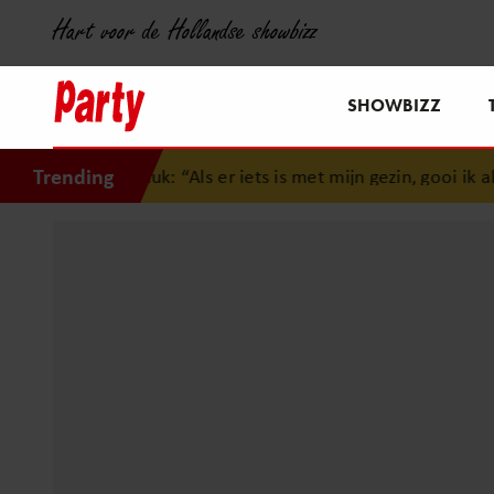
Hart voor de Hollandse showbizz
SHOWBIZZ
Trending
eluk: “Als er iets is met mijn gezin, gooi ik alles uit mijn ag