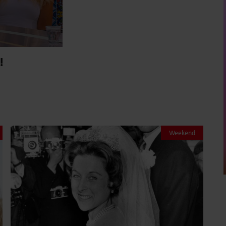
!
Weekend