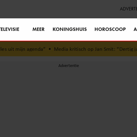
ADVERT
TELEVISIE
MEER
KONINGSHUIS
HOROSCOOP
A
enda”
•
Media kritisch op Jan Smit: “Dertig jaar carrière en