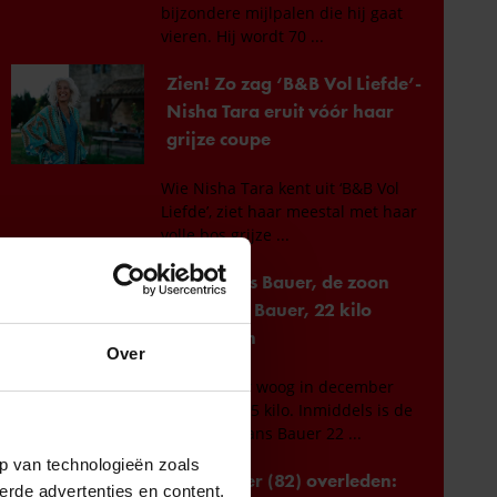
Over
p van technologieën zoals
erde advertenties en content,