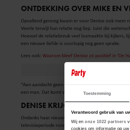
ONTDEKKING OVER MIKE EN VE
Opvallend genoeg kwam er voor Denise ook meer ru
Veerle terwijl hun relatie nog liep. Juist die wetens
Hoewel de relatiebreuk veel losmaakte bij kijkers, l
een nieuwe liefde is voorlopig nog geen sprake.
Lees ook:
Waarom bleef Denise zó positief in ‘De Ha
“Aan aandacht geen gebrek”, zegt ze. “Maar ik ben zo
een man. Dat komt vast nog wel.”
Toestemming
DENISE KRIJGT NOG ALTIJD RE
Verantwoord gebruik van u
Ondanks haar nieuwe leven merkt Denise van der L
Wij en
onze 1022 partners
v
televisieperiode rondom de familie Hansler.
cookies om informatie op uw 