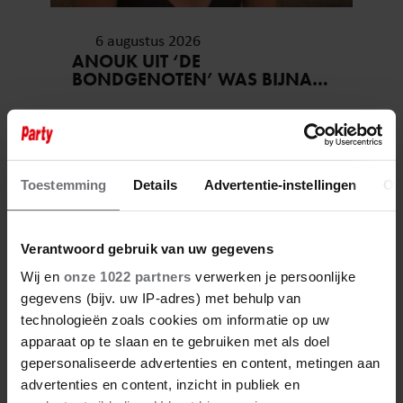
6 augustus 2026
ANOUK UIT ‘DE
BONDGENOTEN’ WAS BIJNA
STAGIAIRE BIJ HET MERK VAN
JADE ANNA
Toestemming
Details
Advertentie-instellingen
Ov
Verantwoord gebruik van uw gegevens
Wij en
onze 1022 partners
verwerken je persoonlijke
gegevens (bijv. uw IP-adres) met behulp van
technologieën zoals cookies om informatie op uw
apparaat op te slaan en te gebruiken met als doel
gepersonaliseerde advertenties en content, metingen aan
advertenties en content, inzicht in publiek en