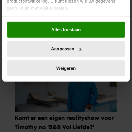
productontwikkeling. U kunt kiezen wie uw gegevens
gebruikt en met welke doelen.
Als u het toestaat, willen we ook graag:
Alles toestaan
Informatie verzamelen over uw geografische
locatie, die tot een paar meter nauwkeurig kan zijn
Uw apparaat identificeren door het actief te
Aanpassen
scannen op specifieke eigenschappen (fingerprinting)
Lees meer over hoe uw persoonlijke gegevens worden
verwerkt en stel uw voorkeuren in het
detailgedeelte
in.
Weigeren
U kunt uw toestemming op elk moment wijzigen of
intrekken in de Cookieverklaring.
We gebruiken cookies om content en advertenties te
personaliseren, om functies voor social media te bieden
en om ons websiteverkeer te analyseren. Ook delen we
informatie over uw gebruik van onze site met onze
partners voor social media, adverteren en analyse. Deze
partners kunnen deze gegevens combineren met andere