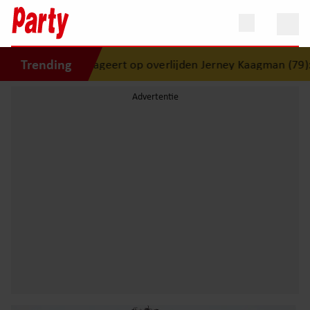
Trending
reageert op overlijden Jerney Kaagman (79): ‘Dat vertrouwen