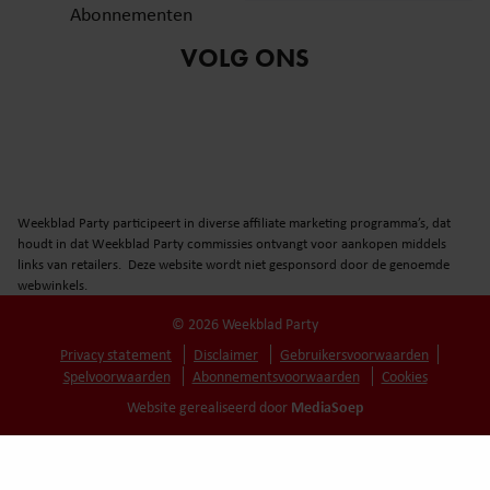
Abonnementen
VOLG ONS
Weekblad Party participeert in diverse affiliate marketing programma’s, dat
houdt in dat Weekblad Party commissies ontvangt voor aankopen middels
links van retailers. Deze website wordt niet gesponsord door de genoemde
webwinkels.
© 2026 Weekblad Party
Privacy statement
Disclaimer
Gebruikersvoorwaarden
Spelvoorwaarden
Abonnementsvoorwaarden
Cookies
MediaSoep
Website gerealiseerd door